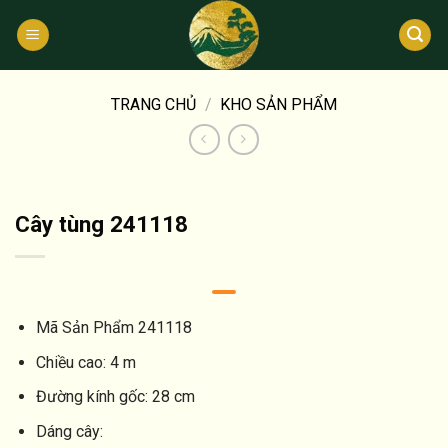
Bỏ
qua
nội
dung
TRANG CHỦ
/
KHO SẢN PHẨM
Cây tùng 241118
Mã Sản Phẩm
241118
Chiều cao:
4 m
Đường kính gốc:
28 cm
Dáng cây: