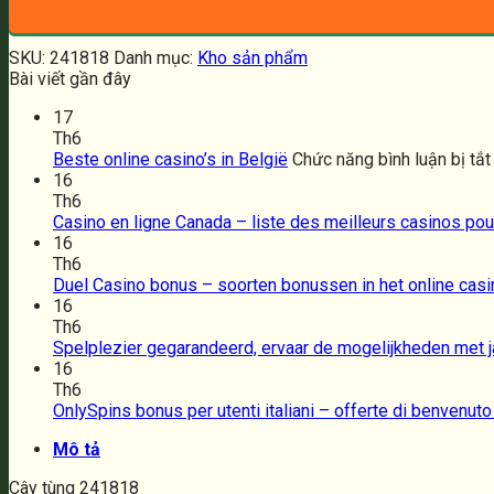
SKU:
241818
Danh mục:
Kho sản phẩm
Bài viết gần đây
17
Th6
Beste online casino’s in België
Chức năng bình luận bị tắt
16
Th6
Casino en ligne Canada – liste des meilleurs casinos po
16
Th6
Duel Casino bonus – soorten bonussen in het online casi
16
Th6
Spelplezier gegarandeerd, ervaar de mogelijkheden met 
16
Th6
OnlySpins bonus per utenti italiani – offerte di benvenuto
Mô tả
Cây tùng 241818