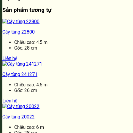
Sản phẩm tương tự
Cây tùng 22800
Chiều cao: 4.5 m
Gốc: 28 cm
Liên hệ
Cây tùng 241271
Chiều cao: 4.5 m
Gốc: 26 cm
Liên hệ
Cây tùng 20022
Chiều cao: 6 m
Gốc: 28 cm