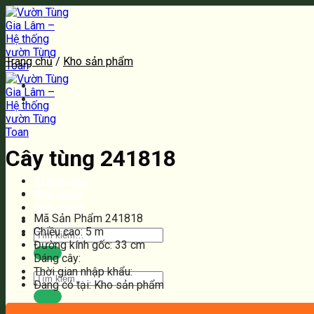
Bỏ
qua
nội
dung
Trang chủ
/
Kho sản phẩm
Cây tùng 241818
Trang chủ
Giới thiệu
Sản phẩm
Mã Sản Phẩm
241818
Liên hệ
Chiều cao:
5 m
Tìm
Đường kính gốc:
33 cm
kiếm:
Dáng cây:
Thời gian nhập khẩu:
Tìm
Ðang có tại: Kho sản phẩm
kiếm: