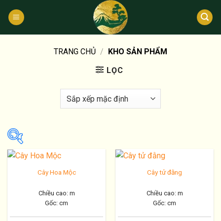
Bỏ
qua
nội
dung
TRANG CHỦ
/
KHO SẢN PHẨM
LỌC
Cây Hoa Mộc
Cây tử đằng
Đường kính gốc ( cm)
Chiều cao: m
Chiều cao: m
Gốc: cm
Gốc: cm