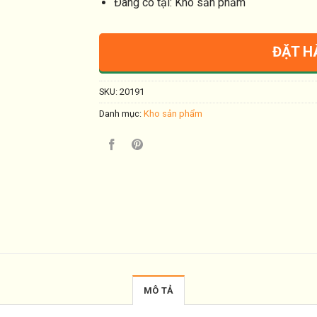
Ðang có tại: Kho sản phẩm
ĐẶT H
SKU:
20191
Danh mục:
Kho sản phẩm
MÔ TẢ