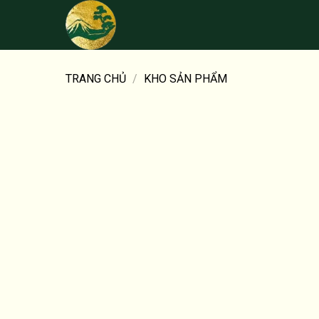
Bỏ
qua
nội
dung
TRANG CHỦ
/
KHO SẢN PHẨM