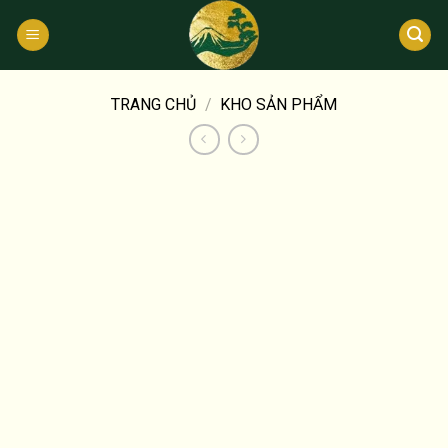
Bỏ
qua
nội
dung
TRANG CHỦ
/
KHO SẢN PHẨM