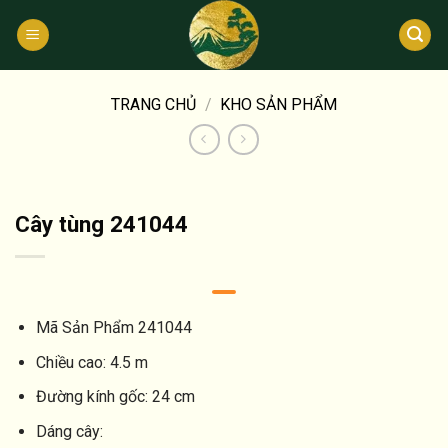
Bỏ
qua
nội
dung
TRANG CHỦ
/
KHO SẢN PHẨM
Cây tùng 241044
Mã Sản Phẩm
241044
Chiều cao:
4.5 m
Đường kính gốc:
24 cm
Dáng cây: