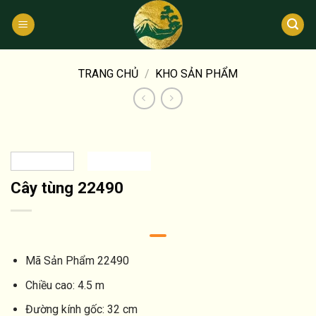
Bỏ
qua
nội
dung
TRANG CHỦ
/
KHO SẢN PHẨM
Cây tùng 22490
Mã Sản Phẩm
22490
Chiều cao:
4.5 m
Đường kính gốc:
32 cm