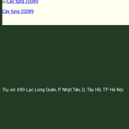
Cây tùng 20089
Trụ sở: 690 Lạc Long Quân, P. Nhật Tân, Q. Tây Hồ, TP Hà Nội