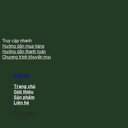
Truy cập nhanh
Hướng dẫn mua hàng
Hướng dẫn thanh toán
Chương trình khuyến mại
Sign Up
Join
Trang chủ
Giới thiệu
Sản phẩm
Liên hệ
[gtranslate]