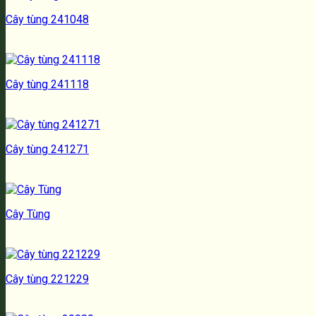
Cây tùng 241048
Cây tùng 241118
Cây tùng 241271
Cây Tùng
Cây tùng 221229