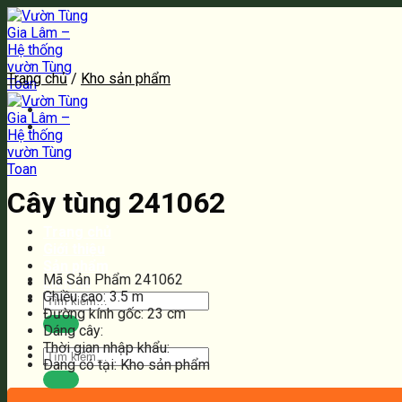
Bỏ
qua
nội
dung
Trang chủ
/
Kho sản phẩm
Cây tùng 241062
Trang chủ
Giới thiệu
Sản phẩm
Mã Sản Phẩm
241062
Liên hệ
Chiều cao:
3.5 m
Tìm
Đường kính gốc:
23 cm
kiếm:
Dáng cây:
Thời gian nhập khẩu:
Tìm
Ðang có tại: Kho sản phẩm
kiếm: