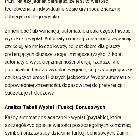
PLN. Należy jednak pamiętać, że jest to wartość
teoretyczna, a indywidualne sesje gry mogą znacznie
odbiegać od tego wyniku.
Zmienność (lub wariancja) automatu określa częstotliwość i
wysokość wypłat. Automaty o niskiej zmienności wypłacają
częściej, ale mniejsze kwoty, co jest dobre dla graczy
preferujących dłuższe sesje i mniejsze ryzyko. Z kolei
automaty o wysokiej zmienności oferują rzadsze, ale
potencjalnie bardzo wysokie wygrane, co przyciąga graczy
szukających emocji i dużych jackpotów. Wybór automatu o
odpowiedniej zmienności, dopasowanej do preferencji i
budżetu, jest kluczowy.
Analiza Tabeli Wypłat i Funkcji Bonusowych
Każdy automat posiada tabelę wypłat (paytable), która
szczegółowo opisuje wartości poszczególnych kombinacji
symboli oraz zasady działania funkcji bonusowych. Zanim