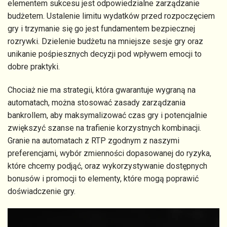
elementem sukcesu jest odpowiedzialne zarządzanie
budżetem. Ustalenie limitu wydatków przed rozpoczęciem
gry i trzymanie się go jest fundamentem bezpiecznej
rozrywki. Dzielenie budżetu na mniejsze sesje gry oraz
unikanie pośpiesznych decyzji pod wpływem emocji to
dobre praktyki.
Chociaż nie ma strategii, która gwarantuje wygraną na
automatach, można stosować zasady zarządzania
bankrollem, aby maksymalizować czas gry i potencjalnie
zwiększyć szanse na trafienie korzystnych kombinacji.
Granie na automatach z RTP zgodnym z naszymi
preferencjami, wybór zmienności dopasowanej do ryzyka,
które chcemy podjąć, oraz wykorzystywanie dostępnych
bonusów i promocji to elementy, które mogą poprawić
doświadczenie gry.