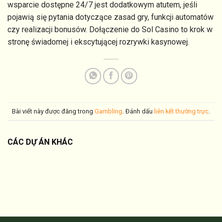
wsparcie dostępne 24/7 jest dodatkowym atutem, jeśli
pojawią się pytania dotyczące zasad gry, funkcji automatów
czy realizacji bonusów. Dołączenie do Sol Casino to krok w
stronę świadomej i ekscytującej rozrywki kasynowej.
Bài viết này được đăng trong
Gambling
. Đánh dấu
liên kết thường trực
.
CÁC DỰ ÁN KHÁC