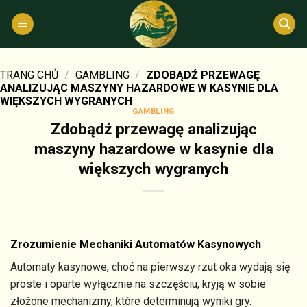
Bỏ
qua
nội
dung
TRANG CHỦ
/
GAMBLING
/
ZDOBĄDŹ PRZEWAGĘ
ANALIZUJĄC MASZYNY HAZARDOWE W KASYNIE DLA
WIĘKSZYCH WYGRANYCH
GAMBLING
Zdobądź przewagę analizując
maszyny hazardowe w kasynie dla
większych wygranych
Zrozumienie Mechaniki Automatów Kasynowych
Automaty kasynowe, choć na pierwszy rzut oka wydają się
proste i oparte wyłącznie na szczęściu, kryją w sobie
złożone mechanizmy, które determinują wyniki gry.