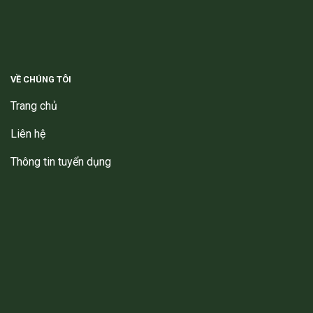
VỀ CHÚNG TÔI
Trang chủ
Liên hệ
Thông tin tuyển dụng