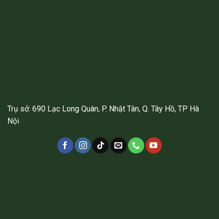
Trụ sở: 690 Lạc Long Quân, P. Nhật Tân, Q. Tây Hồ, TP Hà
Nội