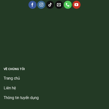
VỀ CHÚNG TÔI
Trang chủ
Liên hệ
Thông tin tuyển dụng