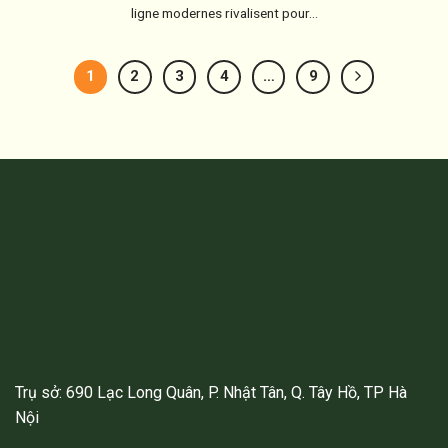
ligne modernes rivalisent pour...
1
2
3
4
…
9
Trụ sở: 690 Lạc Long Quân, P. Nhật Tân, Q. Tây Hồ, TP Hà
Nội