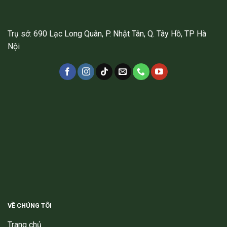
Trụ sở: 690 Lạc Long Quân, P. Nhật Tân, Q. Tây Hồ, TP Hà
Nội
VỀ CHÚNG TÔI
Trang chủ