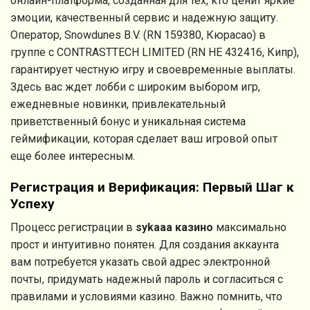
онлайн-платформа, созданная для тех, кто ценит яркие
эмоции, качественный сервис и надежную защиту.
Оператор, Snowdunes B.V. (RN 159380, Кюрасао) в
группе с CONTRASTTECH LIMITED (RN HE 432416, Кипр),
гарантирует честную игру и своевременные выплаты.
Здесь вас ждет лобби с широким выбором игр,
ежедневные новинки, привлекательный
приветственный бонус и уникальная система
геймификации, которая сделает ваш игровой опыт
еще более интересным.
Регистрация и Верификация: Первый Шаг к
Успеху
Процесс регистрации в
sykaaa казино
максимально
прост и интуитивно понятен. Для создания аккаунта
вам потребуется указать свой адрес электронной
почты, придумать надежный пароль и согласиться с
правилами и условиями казино. Важно помнить, что