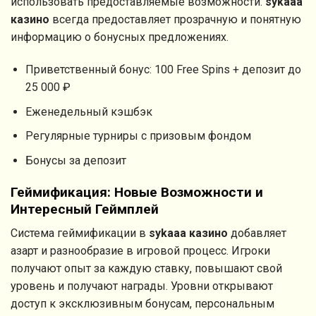
использовать предоставляемые возможности.
sykaaa
казино
всегда предоставляет прозрачную и понятную
информацию о бонусных предложениях.
Приветственный бонус: 100 Free Spins + депозит до
25 000 ₽
Еженедельный кэшбэк
Регулярные турниры с призовым фондом
Бонусы за депозит
Геймификация: Новые Возможности и
Интересный Геймплей
Система геймификации в
sykaaa казино
добавляет
азарт и разнообразие в игровой процесс. Игроки
получают опыт за каждую ставку, повышают свой
уровень и получают награды. Уровни открывают
доступ к эксклюзивным бонусам, персональным