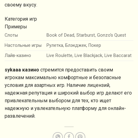
своему вкусу.
Категория игр
Примеры
Слоты
Book of Dead, Starburst, Gonzo’s Quest
Настольные игры
Рулетка, Блэкджек, Покер
Лайв-казино
Live Roulette, Live Blackjack, Live Baccarat
sykaaa казино
стремится предоставить своим
игрокам максимально комфортные и безопасные
условия для азартных игр. Наличие лицензий,
надежная репутация и широкий выбор игр делают его
привлекательным выбором для тех, кто ищет
надежную и увлекательную платформу для онлайн-
развлечений.