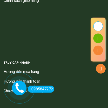
Chính sách giao hàng
TRUY CẬP NHANH
Hướng dẫn mua hàng
Hướng dẫn thanh toán
0985847272
Chương trình khuyến mại