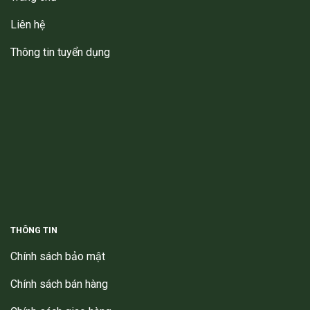
Liên hệ
Thông tin tuyển dụng
THÔNG TIN
Chính sách bảo mật
Chính sách bán hàng