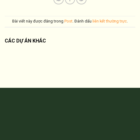
Bài viết này được đăng trong
Post
. Đánh dấu
liên kết thường trực
.
CÁC DỰ ÁN KHÁC