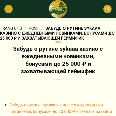
Bỏ
qua
nội
dung
TRANG CHỦ
/
POST
/
ЗАБУДЬ О РУТИНЕ SYKAAA
КАЗИНО С ЕЖЕДНЕВНЫМИ НОВИНКАМИ, БОНУСАМИ ДО
25 000 ₽ И ЗАХВАТЫВАЮЩЕЙ ГЕЙМИФИК
POST
Забудь о рутине sykaaa казино с
ежедневными новинками,
бонусами до 25 000 ₽ и
захватывающей геймифик
Забудь о рутине: sykaaa казино с ежедневными
новинками, бонусами до 25 000 ₽ и захватывающей