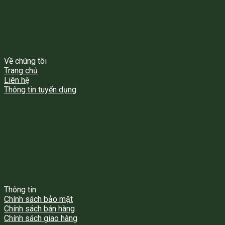
Về chúng tôi
Trang chủ
Liên hệ
Thông tin tuyển dụng
Thông tin
Chính sách bảo mật
Chính sách bán hàng
Chính sách giao hàng