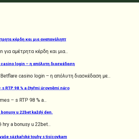
μέτρητα κέρδη και μια ανεπανάληπτ
n για αμέτρητα κέρδη και μια...
 casino login – η απόλυτη διασκέδαση
flare casino login – η απόλυτη διασκέδαση με...
 s RTP 98 % a čtyřmi úrovněmi náro
ames – s RTP 98 % a...
a bonusy u 22bet každý den.
 hry a bonusy u 22bet...
vaše sázkařské touhy s tisícovkam