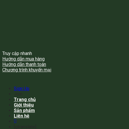
Truy cập nhanh
Hướng dẫn mua hàng
Hướng dẫn thanh toán
Chương trình khuyến mại
Sign Up
Join
Trang chủ
Giới thiệu
Sản phẩm
Liên hệ
[gtranslate]