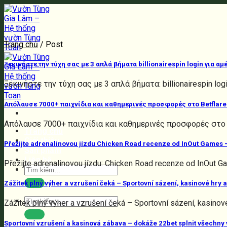
Bỏ
qua
nội
dung
Trang chủ
/
Post
Ξεκινήστε την τύχη σας με 3 απλά βήματα billionairespin login για α
Ξεκινήστε την τύχη σας με 3 απλά βήματα: billionairespin logi
Απόλαυσε 7000+ παιχνίδια και καθημερινές προσφορές στο Betflare
Απόλαυσε 7000+ παιχνίδια και καθημερινές προσφορές στο Bet
Trang chủ
Giới thiệu
Přežijte adrenalinovou jízdu Chicken Road recenze od InOut Games –
Sản phẩm
Liên hệ
Přežijte adrenalinovou jízdu: Chicken Road recenze od InOut G
Tìm
kiếm:
Zážitek plný výher a vzrušení čeká – Sportovní sázení, kasinové hry 
Tìm
Zážitek plný výher a vzrušení čeká – Sportovní sázení, kasinové
kiếm:
Sportovní vzrušení a kasinová zábava – dokáže 22bet splnit všechny 