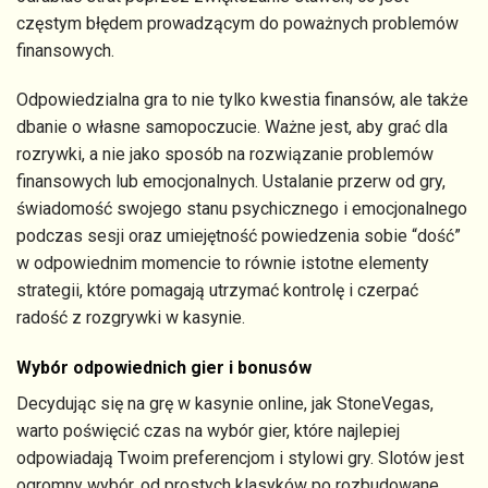
częstym błędem prowadzącym do poważnych problemów
finansowych.
Odpowiedzialna gra to nie tylko kwestia finansów, ale także
dbanie o własne samopoczucie. Ważne jest, aby grać dla
rozrywki, a nie jako sposób na rozwiązanie problemów
finansowych lub emocjonalnych. Ustalanie przerw od gry,
świadomość swojego stanu psychicznego i emocjonalnego
podczas sesji oraz umiejętność powiedzenia sobie “dość”
w odpowiednim momencie to równie istotne elementy
strategii, które pomagają utrzymać kontrolę i czerpać
radość z rozgrywki w kasynie.
Wybór odpowiednich gier i bonusów
Decydując się na grę w kasynie online, jak StoneVegas,
warto poświęcić czas na wybór gier, które najlepiej
odpowiadają Twoim preferencjom i stylowi gry. Slotów jest
ogromny wybór, od prostych klasyków po rozbudowane