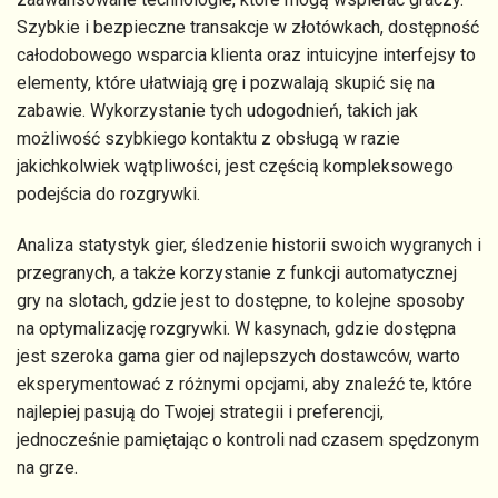
Szybkie i bezpieczne transakcje w złotówkach, dostępność
całodobowego wsparcia klienta oraz intuicyjne interfejsy to
elementy, które ułatwiają grę i pozwalają skupić się na
zabawie. Wykorzystanie tych udogodnień, takich jak
możliwość szybkiego kontaktu z obsługą w razie
jakichkolwiek wątpliwości, jest częścią kompleksowego
podejścia do rozgrywki.
Analiza statystyk gier, śledzenie historii swoich wygranych i
przegranych, a także korzystanie z funkcji automatycznej
gry na slotach, gdzie jest to dostępne, to kolejne sposoby
na optymalizację rozgrywki. W kasynach, gdzie dostępna
jest szeroka gama gier od najlepszych dostawców, warto
eksperymentować z różnymi opcjami, aby znaleźć te, które
najlepiej pasują do Twojej strategii i preferencji,
jednocześnie pamiętając o kontroli nad czasem spędzonym
na grze.