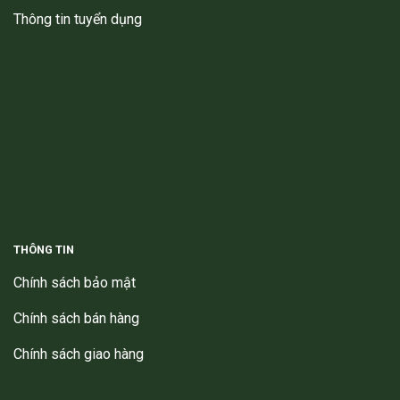
Thông tin tuyển dụng
THÔNG TIN
Chính sách bảo mật
Chính sách bán hàng
Chính sách giao hàng