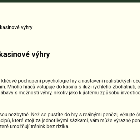
 kasinové výhry
 kasinové výhry
klíčové pochopení psychologie hry a nastavení realistických oček
ám. Mnoho hráčů vstupuje do kasina s iluzí rychlého zbohatnutí, c
zábavy s možností výhry, nikoliv jako k jistému způsobu investice
jsou nezbytné. Než se pustíte do hry s reálnými penězi, věnujte ča
cipů, které stojí za jednotlivými sázkami, vám může výrazně pom
teré umožňují trénink bez rizika.