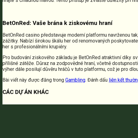
hrajte s chladnou hlavou. Tento přístup je zvláště důležitý při hr
BetOnRed: Vaše brána k ziskovému hraní
BetOnRed casino představuje moderní platformu navrženou tak, 
zážitky. Nabízí širokou škálu her od renomovaných poskytovatel
her s profesionálními krupiéry.
Pro budování ziskového základu je BetOnRed atraktivní díky s
přílišné zátěže. Důraz na zodpovědné hraní, včetně dostupnost
výher dále posilují důvěru hráčů v tuto platformu, což je pro 
Bài viết này được đăng trong
Gambling
. Đánh dấu
liên kết thườn
CÁC DỰ ÁN KHÁC