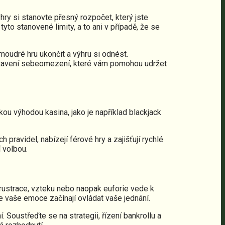
ry si stanovte přesný rozpočet, který jste
tyto stanovené limity, a to ani v případě, že se
moudré hru ukončit a výhru si odnést.
astavení sebeomezení, které vám pomohou udržet
kou výhodou kasina, jako je například blackjack
pravidel, nabízejí férové hry a zajišťují rychlé
 volbou.
frustrace, vzteku nebo naopak euforie vede k
e vaše emoce začínají ovládat vaše jednání.
 Soustřeďte se na strategii, řízení bankrollu a