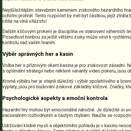
Nejdůležitějším stavebním kamenem ziskového hazardního hraní j
ochotni prohrát. Tento rozpočet by měl být částkou, jejíž ztráta 
cítíte na vlně vítězství.
Dalším klíčovým prvkem je disciplína ve stanovení výherních li
Posedlost honbou za ještě většími zisky může vést k rychlému
kontrolu nad vaším hraním.
Výběr správných her a kasin
Volba her s příznivým okem kasina je pro ziskovost zásadní. Něk
s optimální strategií nebo některé varianty video pokeru, jsou 
Kromě výběru her je stejně důležitý i výběr spolehlivého a licen
výplaty, jsou pro budování ziskové základny klíčové. Značky, kt
Psychologické aspekty a emoční kontrola
Hazardní hry mohou být emocionálně náročné. Je důležité si uv
iracionálním rozhodnutím a častým chybám. Naučte se rozpoznat
Udržování klidné mysli a objektivního pohledu je v kasinu neocen