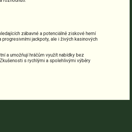
lá rozhodnutí.
ledajících zábavné a potenciálně ziskové herní
 progresivními jackpoty, ale i živých kasinových
ní a umožňují hráčům využít nabídky bez
 Zkušenosti s rychlými a spolehlivými výběry