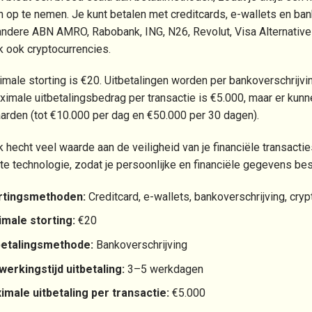
 op te nemen. Je kunt betalen met creditcards, e-wallets en ban
andere ABN AMRO, Rabobank, ING, N26, Revolut, Visa Alternative
k ook cryptocurrencies.
imale storting is €20. Uitbetalingen worden per bankoverschrij
ximale uitbetalingsbedrag per transactie is €5.000, maar er kun
arden (tot €10.000 per dag en €50.000 per 30 dagen).
k hecht veel waarde aan de veiligheid van je financiële transacti
e technologie, zodat je persoonlijke en financiële gegevens bes
rtingsmethoden:
Creditcard, e-wallets, bankoverschrijving, cryp
imale storting:
€20
betalingsmethode:
Bankoverschrijving
werkingstijd uitbetaling:
3–5 werkdagen
imale uitbetaling per transactie:
€5.000