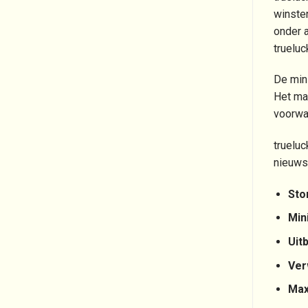
winsten
onder 
trueluc
De min
Het ma
voorwa
trueluc
nieuwst
Sto
Min
Uit
Ver
Max