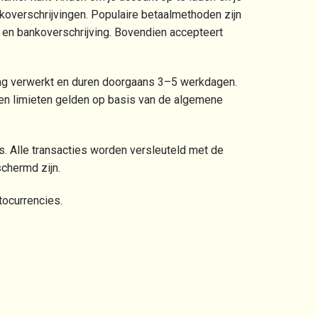
koverschrijvingen. Populaire betaalmethoden zijn
 en bankoverschrijving. Bovendien accepteert
ving verwerkt en duren doorgaans 3–5 werkdagen.
nen limieten gelden op basis van de algemene
es. Alle transacties worden versleuteld met de
chermd zijn.
tocurrencies.