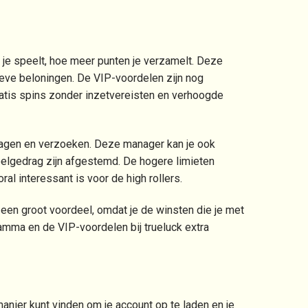
r je speelt, hoe meer punten je verzamelt. Deze
ieve beloningen. De VIP-voordelen zijn nog
ratis spins zonder inzetvereisten en verhoogde
vragen en verzoeken. Deze manager kan je ook
eelgedrag zijn afgestemd. De hogere limieten
al interessant is voor de high rollers.
een groot voordeel, omdat je de winsten die je met
ramma en de VIP-voordelen bij trueluck extra
manier kunt vinden om je account op te laden en je