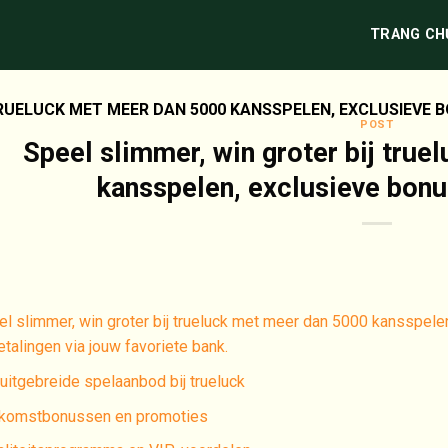
TRANG CH
TRUELUCK MET MEER DAN 5000 KANSSPELEN, EXCLUSIEVE
POST
Speel slimmer, win groter bij tru
kansspelen, exclusieve bon
l slimmer, win groter bij trueluck met meer dan 5000 kansspel
etalingen via jouw favoriete bank.
uitgebreide spelaanbod bij trueluck
komstbonussen en promoties