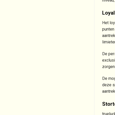
niveau,
Loyal
Het loy
punten
aantrek
limiete
De per
exclus
zorgen 
De moge
deze sp
aantrek
Stort
trueluc