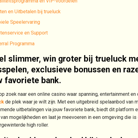
aliteitsprogramma en VIP-voordelen
ten en Uitbetalen bij trueluck
iele Speelervaring
ntenservice en Support
erral Programma
el slimmer, win groter bij trueluck 
sspelen, exclusieve bonussen en raze
 favoriete bank.
 op zoek naar een online casino waar spanning, entertainment e
ck
de plek waar je wilt zijn. Met een uitgebreid spelaanbod va
mende uitbetalingen via jouw favoriete bank, biedt dit platfor
 van mogelijkheden en laat je meevoeren in een omgeving die i
gewinterde high roller.