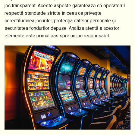
joc transparent. Aceste aspecte garantează că operatorul
respectă standarde stricte în ceea ce privește
corectitudinea jocurilor, protecția datelor personale și
securitatea fondurilor depuse. Analiza atentă a acestor
elemente este primul pas spre un joc responsabil.