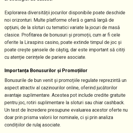
Explorarea diversității jocurilor disponibile poate deschide
noi orizonturi. Multe platforme oferă o gamă largă de
opțiuni, de la sloturi cu tematici variate la jocuri de masă
clasice. Profitarea de bonusuri și promoții, cum ar fi cele
oferite la Liraspins casino, poate extinde timpul de joc și
poate crește șansele de câștig, dar este important să citiți
cu atenție cerințele de pariere asociate.
Importanța Bonusurilor și Promoțiilor
Bonusurile de bun venit și promoțiile regulate reprezintă un
aspect atractiv al cazinourilor online, oferind jucătorilor
avantaje suplimentare. Acestea pot include credite gratuite
pentru joc, rotiri suplimentare la sloturi sau chiar cashback.
Un test de încredere presupune evaluarea acestor oferte nu
doar prin prisma valorii lor nominale, ci și prin analiza
condițiilor de rulaj asociate.