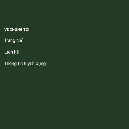
VỀ CHÚNG TÔI
Trang chủ
Liên hệ
Thông tin tuyển dụng