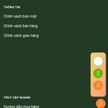
THÔNG TIN
Chính sách bảo mật
Chính sách bán hàng
Chính sách giao hàng
TRUY CẬP NHANH
Hướng dẫn mua hàng