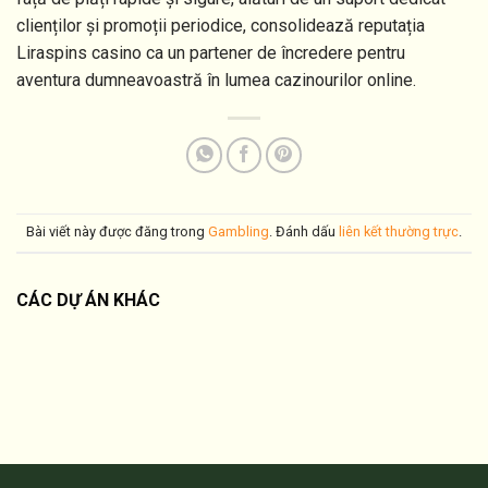
clienților și promoții periodice, consolidează reputația
Liraspins casino ca un partener de încredere pentru
aventura dumneavoastră în lumea cazinourilor online.
Bài viết này được đăng trong
Gambling
. Đánh dấu
liên kết thường trực
.
CÁC DỰ ÁN KHÁC