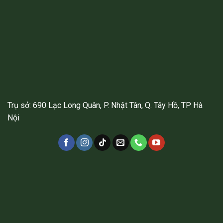
Trụ sở: 690 Lạc Long Quân, P. Nhật Tân, Q. Tây Hồ, TP Hà
Nội