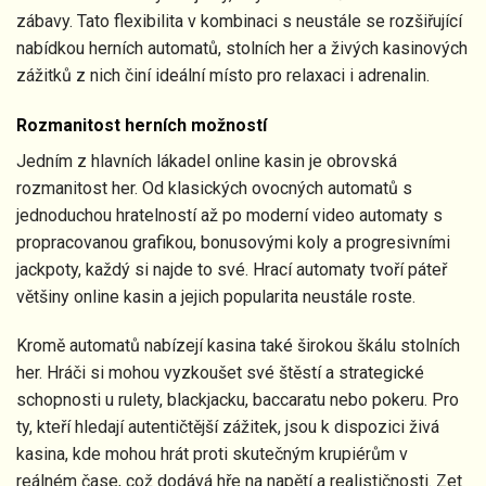
zábavy. Tato flexibilita v kombinaci s neustále se rozšiřující
nabídkou herních automatů, stolních her a živých kasinových
zážitků z nich činí ideální místo pro relaxaci i adrenalin.
Rozmanitost herních možností
Jedním z hlavních lákadel online kasin je obrovská
rozmanitost her. Od klasických ovocných automatů s
jednoduchou hratelností až po moderní video automaty s
propracovanou grafikou, bonusovými koly a progresivními
jackpoty, každý si najde to své. Hrací automaty tvoří páteř
většiny online kasin a jejich popularita neustále roste.
Kromě automatů nabízejí kasina také širokou škálu stolních
her. Hráči si mohou vyzkoušet své štěstí a strategické
schopnosti u rulety, blackjacku, baccaratu nebo pokeru. Pro
ty, kteří hledají autentičtější zážitek, jsou k dispozici živá
kasina, kde mohou hrát proti skutečným krupiérům v
reálném čase, což dodává hře na napětí a realističnosti. Zet