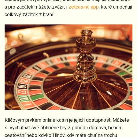
a pro začátek můžete zvážit i
zetcasino app
, které umocňují
celkový zážitek z hraní.
Klíčovým prvkem online kasin je jejich dostupnost. Můžete
si vychutnat své oblíbené hry z pohodlí domova, během
cestování nebo kdykoli jindy, kdy máte chuť na trochu