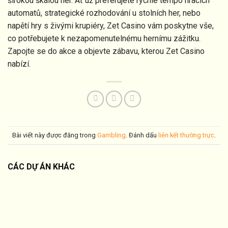
širokou škálou her. Ať už preferujete rychlé tempo hracích
automatů, strategické rozhodování u stolních her, nebo
napětí hry s živými krupiéry, Zet Casino vám poskytne vše,
co potřebujete k nezapomenutelnému hernímu zážitku.
Zapojte se do akce a objevte zábavu, kterou Zet Casino
nabízí.
Bài viết này được đăng trong
Gambling
. Đánh dấu
liên kết thường trực
.
CÁC DỰ ÁN KHÁC