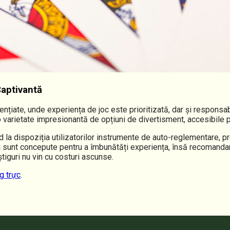
Captivantă
nțiate, unde experiența de joc este prioritizată, dar și responsab
 o varietate impresionantă de opțiuni de divertisment, accesibile p
d la dispoziția utilizatorilor instrumente de auto-reglementare, p
ții sunt concepute pentru a îmbunătăți experiența, însă recomanda
știguri nu vin cu costuri ascunse.
g trực
.