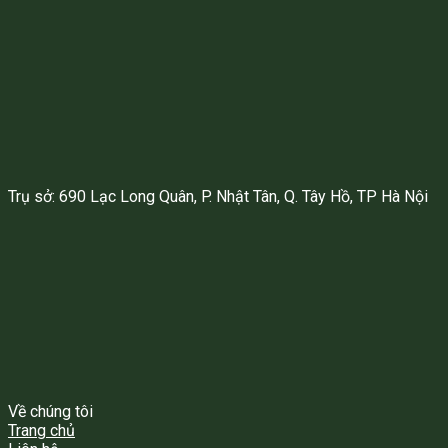
Trụ sở: 690 Lạc Long Quân, P. Nhật Tân, Q. Tây Hồ, TP Hà Nội
Về chúng tôi
Trang chủ