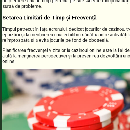
de pierdere sau de timp petrecut pe site. Aceste funcționalități
sursă de probleme.
Setarea Limitări de Timp și Frecvență
Timpul petrecut în fața ecranului, dedicat jocurilor de cazinou, t
epuizării și la menținerea unui echilibru sănătos între activităț
reîmprospăta și a evita jocurile pe fond de oboseală.
Planificarea frecvenței vizitelor la cazinoul online este la fel 
ajută la menținerea perspectivei și la prevenirea dezvoltării unor
online.