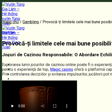
Bỏ
qua
nội
dung
Trang chủ
/
Gambling
/
Provocă-ți limitele cele mai bune posibi
Gambling
Provocă-ți limitele cele mai bune posibil
Jocuri de Cazinou Responsabile: O Abordare Echil
Explorarea lumii jocurilor de cazinou online poate fi o experienț
Trang chủ
pentru o experiență de top,
Magic casino
oferă o platformă capti
Giới thiệu
Prin controlarea deciziilor și evitarea impulsurilor, jucătorii po
Sản phẩm
Liên hệ
Tìm
kiếm:
Tìm
kiếm: