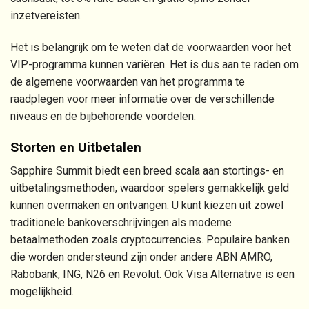
inzetvereisten.
Het is belangrijk om te weten dat de voorwaarden voor het
VIP-programma kunnen variëren. Het is dus aan te raden om
de algemene voorwaarden van het programma te
raadplegen voor meer informatie over de verschillende
niveaus en de bijbehorende voordelen.
Storten en Uitbetalen
Sapphire Summit biedt een breed scala aan stortings- en
uitbetalingsmethoden, waardoor spelers gemakkelijk geld
kunnen overmaken en ontvangen. U kunt kiezen uit zowel
traditionele bankoverschrijvingen als moderne
betaalmethoden zoals cryptocurrencies. Populaire banken
die worden ondersteund zijn onder andere ABN AMRO,
Rabobank, ING, N26 en Revolut. Ook Visa Alternative is een
mogelijkheid.