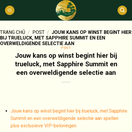
Bỏ
qua
nội
dung
TRANG CHỦ
/
POST
/
JOUW KANS OP WINST BEGINT HIER
BIJ TRUELUCK, MET SAPPHIRE SUMMIT EN EEN
OVERWELDIGENDE SELECTIE AAN
POST
Jouw kans op winst begint hier bij
trueluck, met Sapphire Summit en
een overweldigende selectie aan
Jouw kans op winst begint hier bij trueluck, met Sapphire
Summit en een overweldigende selectie aan spellen
plus exclusieve VIP-beloningen.