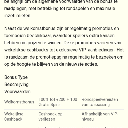
belangrijk om de algemene voorwaarden van de bonus te
raadplegen, met betrekking tot rondspelen en maximale
inzetlimieten.
Naast de welkomstbonus zijn er regelmatig promoties en
toernooien beschikbaar, waardoor spelers extra kansen
hebben om prijzen te winnen. Deze promoties variëren van
wekelijkse cashbacks tot exclusieve VIP-aanbiedingen. Het
is raadzaam de promotiepagina regelmatig te bezoeken om
op de hoogte te blijven van de nieuwste acties.
Bonus Type
Beschrijving
Voorwaarden
100% tot €200 + 100
Rondspeelvereisten
Welkomstbonus
Gratis Spins
van toepassing.
Wekelijkse
Cashback op
Afhankelijk van VIP-
Cashback
verliezen
niveau