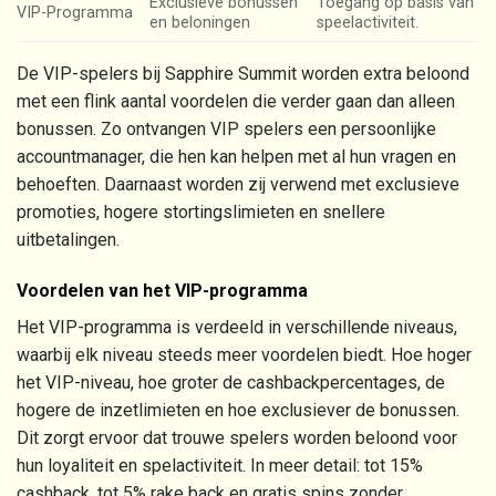
Exclusieve bonussen
Toegang op basis van
VIP-Programma
en beloningen
speelactiviteit.
De VIP-spelers bij Sapphire Summit worden extra beloond
met een flink aantal voordelen die verder gaan dan alleen
bonussen. Zo ontvangen VIP spelers een persoonlijke
accountmanager, die hen kan helpen met al hun vragen en
behoeften. Daarnaast worden zij verwend met exclusieve
promoties, hogere stortingslimieten en snellere
uitbetalingen.
Voordelen van het VIP-programma
Het VIP-programma is verdeeld in verschillende niveaus,
waarbij elk niveau steeds meer voordelen biedt. Hoe hoger
het VIP-niveau, hoe groter de cashbackpercentages, de
hogere de inzetlimieten en hoe exclusiever de bonussen.
Dit zorgt ervoor dat trouwe spelers worden beloond voor
hun loyaliteit en spelactiviteit. In meer detail: tot 15%
cashback, tot 5% rake back en gratis spins zonder