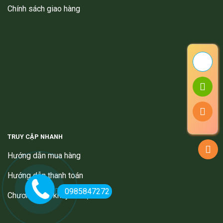
Chính sách giao hàng
TRUY CẬP NHANH
Hướng dẫn mua hàng
Hướng dẫn thanh toán
0985847272
Chương trình khuyến mại