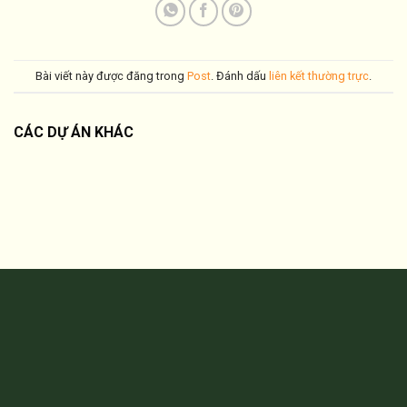
Bài viết này được đăng trong
Post
. Đánh dấu
liên kết thường trực
.
CÁC DỰ ÁN KHÁC