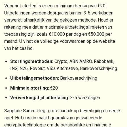
Voor het storten is er een minimum bedrag van €20.
Uitbetalingen worden doorgaans binnen 3-5 werkdagen
verwerkt, afhankelijk van de gekozen methode. Houd er
rekening mee dat er maximale uitbetalingslimieten van
toepassing zijn, zoals €10.000 per dag en €50.000 per
maand. U vindt de volledige voorwaarden op de website
van het casino.
Stortingsmethoden:
Crypto, ABN AMRO, Rabobank,
ING, N26, Revolut, Visa Alternative, Bankoverschrijving
Uitbetalingsmethoden:
Bankoverschrijving
Minimale storting:
€20
Verwerkingstijd uitbetaling:
3-5 werkdagen
Sapphire Summit legt grote nadruk op beveiliging en eerlijk
spel. Het casino maakt gebruik van geavanceerde
encryptietechnologie om de persoonlijke en financiële