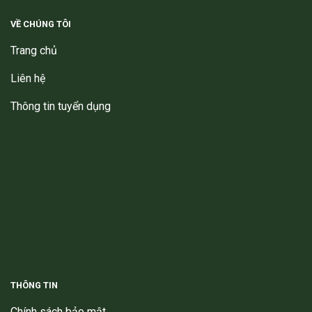
VỀ CHÚNG TÔI
Trang chủ
Liên hệ
Thông tin tuyển dụng
THÔNG TIN
Chính sách bảo mật