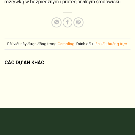
rozrywką w bezpiecznym i profesjonalnym środowisku.
Bài viết này được đăng trong
Gambling
. Đánh dấu
liên kết thường trực
.
CÁC DỰ ÁN KHÁC