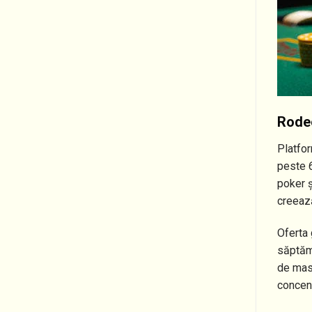
Rodeo
Platfor
peste 6
poker ș
creează
Oferta 
săptămâ
de masă
concent