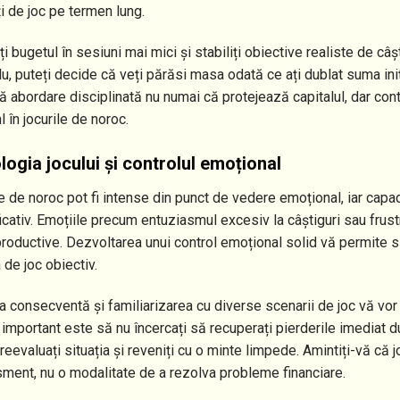
i de joc pe termen lung.
ți bugetul în sesiuni mai mici și stabiliți obiective realiste de câ
, puteți decide că veți părăsi masa odată ce ați dublat suma iniți
 abordare disciplinată nu numai că protejează capitalul, dar cont
l în jocurile de noroc.
logia jocului și controlul emoțional
e de noroc pot fi intense din punct de vedere emoțional, iar capa
cativ. Emoțiile precum entuziasmul excesiv la câștiguri sau frustr
roductive. Dezvoltarea unui control emoțional solid vă permite să 
a de joc obiectiv.
a consecventă și familiarizarea cu diverse scenarii de joc vă vor a
important este să nu încercați să recuperați pierderile imediat du
reevaluați situația și reveniți cu o minte limpede. Amintiți-vă că j
sment, nu o modalitate de a rezolva probleme financiare.