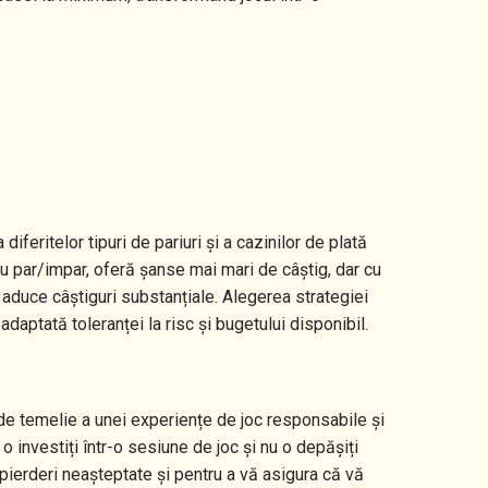
iferitelor tipuri de pariuri și a cazinilor de plată
au par/impar, oferă șanse mai mari de câștig, dar cu
 aduce câștiguri substanțiale. Alegerea strategiei
daptată toleranței la risc și bugetului disponibil.
 de temelie a unei experiențe de joc responsabile și
 o investiți într-o sesiune de joc și nu o depășiți
pierderi neașteptate și pentru a vă asigura că vă