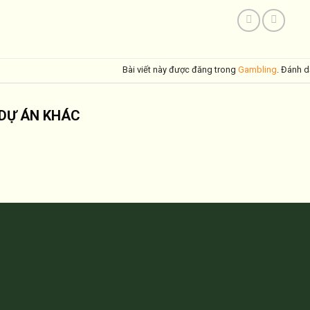
Bài viết này được đăng trong
Gambling
. Đánh 
DỰ ÁN KHÁC