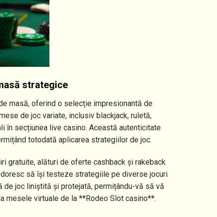
masă strategice
r de masă, oferind o selecție impresionantă de
mese de joc variate, inclusiv blackjack, ruletă,
li în secțiunea live casino. Această autenticitate
rmițând totodată aplicarea strategiilor de joc.
ri gratuite, alături de oferte cashback și rakeback
doresc să își testeze strategiile pe diverse jocuri
de joc liniștită și protejată, permițându-vă să vă
 la mesele virtuale de la **Rodeo Slot casino**.