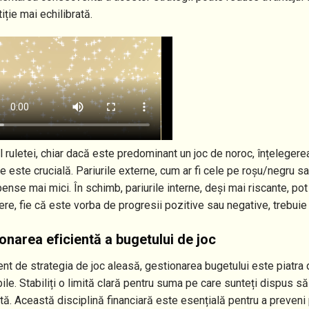
ție mai echilibrată.
l ruletei, chiar dacă este predominant un joc de noroc, înțelegerea d
e este crucială. Pariurile externe, cum ar fi cele pe roșu/negru s
nse mai mici. În schimb, pariurile interne, deși mai riscante, pot
ere, fie că este vorba de progresii pozitive sau negative, trebuie a
onarea eficientă a bugetului de joc
ent de strategia de joc aleasă, gestionarea bugetului este piatra
bile. Stabiliți o limită clară pentru suma pe care sunteți dispus să
tă. Această disciplină financiară este esențială pentru a preveni 