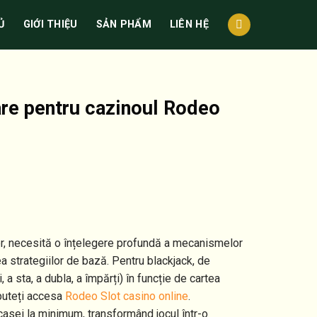
Ủ
GIỚI THIỆU
SẢN PHẨM
LIÊN HỆ
are pentru cazinoul Rodeo
er, necesită o înțelegere profundă a mecanismelor
ea strategiilor de bază. Pentru blackjack, de
a sta, a dubla, a împărți) în funcție de cartea
 puteți accesa
Rodeo Slot casino online
.
asei la minimum, transformând jocul într-o