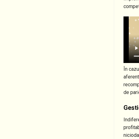
competi
În cazu
aferent
recompe
de pari
Gesti
Indifer
profita
nicioda