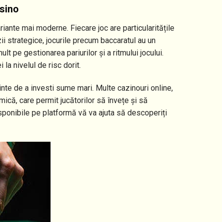
asino
iante mai moderne. Fiecare joc are particularitățile
zii strategice, jocurile precum baccaratul au un
 pe gestionarea pariurilor și a ritmului jocului.
la nivelul de risc dorit.
inte de a investi sume mari. Multe cazinouri online,
ică, care permit jucătorilor să învețe și să
disponibile pe platformă vă va ajuta să descoperiți