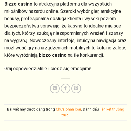
Bizzo casino
to atrakcyjna platforma dla wszystkich
miłośników hazardu online. Szeroki wybór gier, atrakcyjne
bonusy, profesjonalna obsługa klienta i wysoki poziom
bezpieczeństwa sprawiają, że kasyno to idealne miejsce
dla tych, którzy szukają niezapomnianych wrażeń i szansy
na wygraną. Nowoczesny interfejs, intuicyjna nawigacja oraz
możliwość gry na urządzeniach mobilnych to kolejne zalety,
które wyróżniają
bizzo casino
na tle konkurencji.
Graj odpowiedzialnie i ciesz się emocjami!
Bài viết này được đăng trong
Chưa phân loại
. Đánh dấu
liên kết thường
trực
.