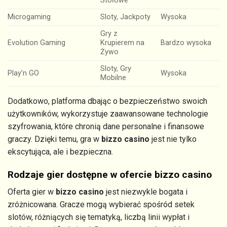
Stołowe
Microgaming
Sloty, Jackpoty
Wysoka
Gry z
Evolution Gaming
Krupierem na
Bardzo wysoka
Żywo
Sloty, Gry
Play’n GO
Wysoka
Mobilne
Dodatkowo, platforma dbając o bezpieczeństwo swoich
użytkowników, wykorzystuje zaawansowane technologie
szyfrowania, które chronią dane personalne i finansowe
graczy. Dzięki temu, gra w
bizzo casino
jest nie tylko
ekscytująca, ale i bezpieczna.
Rodzaje gier dostępne w ofercie bizzo casino
Oferta gier w
bizzo casino
jest niezwykle bogata i
zróżnicowana. Gracze mogą wybierać spośród setek
slotów, różniących się tematyką, liczbą linii wypłat i