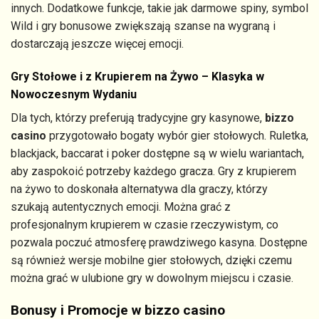
innych. Dodatkowe funkcje, takie jak darmowe spiny, symbol
Wild i gry bonusowe zwiększają szanse na wygraną i
dostarczają jeszcze więcej emocji.
Gry Stołowe i z Krupierem na Żywo – Klasyka w
Nowoczesnym Wydaniu
Dla tych, którzy preferują tradycyjne gry kasynowe,
bizzo
casino
przygotowało bogaty wybór gier stołowych. Ruletka,
blackjack, baccarat i poker dostępne są w wielu wariantach,
aby zaspokoić potrzeby każdego gracza. Gry z krupierem
na żywo to doskonała alternatywa dla graczy, którzy
szukają autentycznych emocji. Można grać z
profesjonalnym krupierem w czasie rzeczywistym, co
pozwala poczuć atmosferę prawdziwego kasyna. Dostępne
są również wersje mobilne gier stołowych, dzięki czemu
można grać w ulubione gry w dowolnym miejscu i czasie.
Bonusy i Promocje w bizzo casino