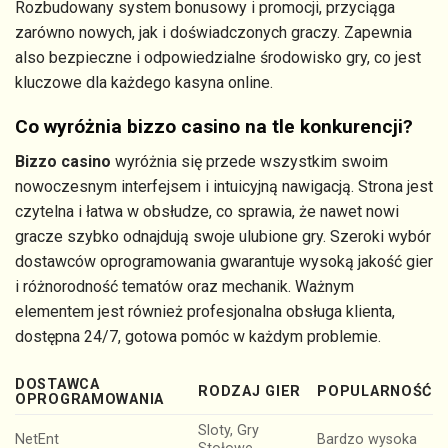
Rozbudowany system bonusowy i promocji, przyciąga
zarówno nowych, jak i doświadczonych graczy. Zapewnia
also bezpieczne i odpowiedzialne środowisko gry, co jest
kluczowe dla każdego kasyna online.
Co wyróżnia bizzo casino na tle konkurencji?
Bizzo casino
wyróżnia się przede wszystkim swoim
nowoczesnym interfejsem i intuicyjną nawigacją. Strona jest
czytelna i łatwa w obsłudze, co sprawia, że nawet nowi
gracze szybko odnajdują swoje ulubione gry. Szeroki wybór
dostawców oprogramowania gwarantuje wysoką jakość gier
i różnorodność tematów oraz mechanik. Ważnym
elementem jest również profesjonalna obsługa klienta,
dostępna 24/7, gotowa pomóc w każdym problemie.
DOSTAWCA
RODZAJ GIER
POPULARNOŚĆ
OPROGRAMOWANIA
Sloty, Gry
NetEnt
Bardzo wysoka