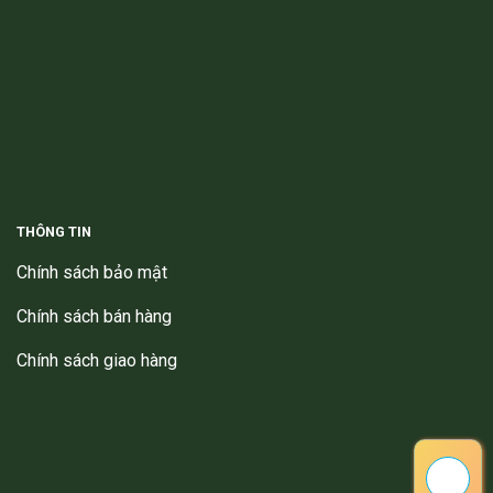
THÔNG TIN
Chính sách bảo mật
Chính sách bán hàng
Chính sách giao hàng