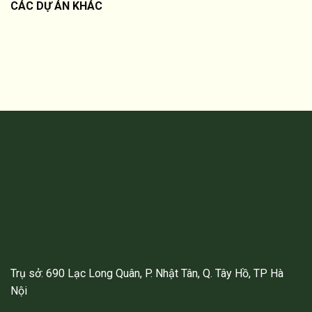
CÁC DỰ ÁN KHÁC
Trụ sở: 690 Lạc Long Quân, P. Nhật Tân, Q. Tây Hồ, TP Hà
Nội