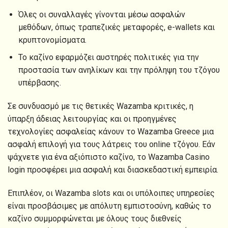
Όλες οι συναλλαγές γίνονται μέσω ασφαλών
μεθόδων, όπως τραπεζικές μεταφορές, e-wallets και
κρυπτονομίσματα.
Το καζίνο εφαρμόζει αυστηρές πολιτικές για την
προστασία των ανηλίκων και την πρόληψη του τζόγου
υπέρβασης.
Σε συνδυασμό με τις θετικές Wazamba κριτικές, η
ύπαρξη άδειας λειτουργίας και οι προηγμένες
τεχνολογίες ασφαλείας κάνουν το Wazamba Greece μια
ασφαλή επιλογή για τους λάτρεις του online τζόγου. Εάν
ψάχνετε για ένα αξιόπιστο καζίνο, το Wazamba Casino
login προσφέρει μια ασφαλή και διασκεδαστική εμπειρία.
Επιπλέον, οι Wazamba slots και οι υπόλοιπες υπηρεσίες
είναι προσβάσιμες με απόλυτη εμπιστοσύνη, καθώς το
καζίνο συμμορφώνεται με όλους τους διεθνείς