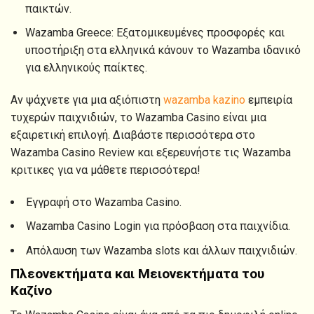
παικτών.
Wazamba Greece: Εξατομικευμένες προσφορές και
υποστήριξη στα ελληνικά κάνουν το Wazamba ιδανικό
για ελληνικούς παίκτες.
Αν ψάχνετε για μια αξιόπιστη
wazamba kazino
εμπειρία
τυχερών παιχνιδιών, το Wazamba Casino είναι μια
εξαιρετική επιλογή. Διαβάστε περισσότερα στο
Wazamba Casino Review και εξερευνήστε τις Wazamba
κριτικες για να μάθετε περισσότερα!
Εγγραφή στο Wazamba Casino.
Wazamba Casino Login για πρόσβαση στα παιχνίδια.
Απόλαυση των Wazamba slots και άλλων παιχνιδιών.
Πλεονεκτήματα και Μειονεκτήματα του
Καζίνο