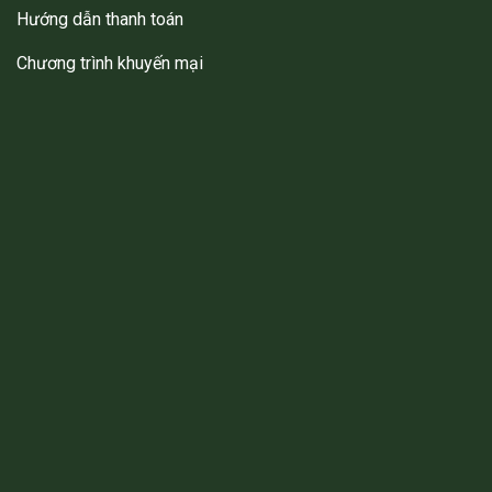
Hướng dẫn thanh toán
Chương trình khuyến mại