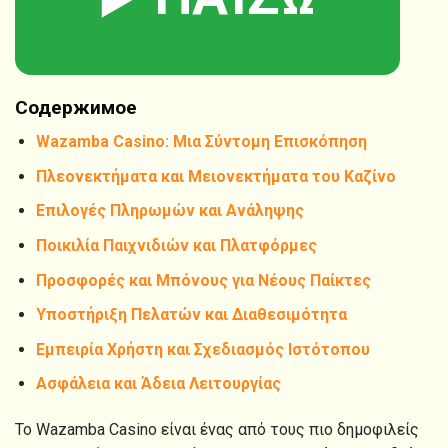
Содержимое
Wazamba Casino: Μια Σύντομη Επισκόπηση
Πλεονεκτήματα και Μειονεκτήματα του Καζίνο
Επιλογές Πληρωμών και Ανάληψης
Ποικιλία Παιχνιδιών και Πλατφόρμες
Προσφορές και Μπόνους για Νέους Παίκτες
Υποστήριξη Πελατών και Διαθεσιμότητα
Εμπειρία Χρήστη και Σχεδιασμός Ιστότοπου
Ασφάλεια και Άδεια Λειτουργίας
Το Wazamba Casino είναι ένας από τους πιο δημοφιλείς