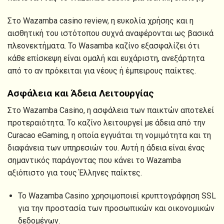
Στο Wazamba casino review, η ευκολία χρήσης και η
αισθητική του ιστότοπου συχνά αναφέρονται ως βασικά
πλεονεκτήματα. Το Wasamba καζίνο εξασφαλίζει ότι
κάθε επίσκεψη είναι ομαλή και ευχάριστη, ανεξάρτητα
από το αν πρόκειται για νέους ή έμπειρους παίκτες.
Ασφάλεια και Άδεια Λειτουργίας
Στο Wazamba Casino, η ασφάλεια των παικτών αποτελεί
προτεραιότητα. Το καζίνο λειτουργεί με άδεια από την
Curacao eGaming, η οποία εγγυάται τη νομιμότητα και τη
διαφάνεια των υπηρεσιών του. Αυτή η άδεια είναι ένας
σημαντικός παράγοντας που κάνει το Wazamba
αξιόπιστο για τους Έλληνες παίκτες.
Το Wazamba Casino χρησιμοποιεί κρυπτογράφηση SSL
για την προστασία των προσωπικών και οικονομικών
δεδομένων.