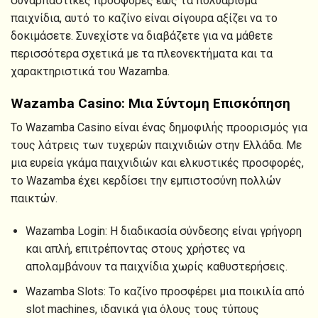
συναρπαστικές προσφορές έως τα πολυάριθμα
παιχνίδια, αυτό το καζίνο είναι σίγουρα αξίζει να το
δοκιμάσετε. Συνεχίστε να διαβάζετε για να μάθετε
περισσότερα σχετικά με τα πλεονεκτήματα και τα
χαρακτηριστικά του Wazamba.
Wazamba Casino: Μια Σύντομη Επισκόπηση
Το Wazamba Casino είναι ένας δημοφιλής προορισμός για
τους λάτρεις των τυχερών παιχνιδιών στην Ελλάδα. Με
μια ευρεία γκάμα παιχνιδιών και ελκυστικές προσφορές,
το Wazamba έχει κερδίσει την εμπιστοσύνη πολλών
παικτών.
Wazamba Login: Η διαδικασία σύνδεσης είναι γρήγορη
και απλή, επιτρέποντας στους χρήστες να
απολαμβάνουν τα παιχνίδια χωρίς καθυστερήσεις.
Wazamba Slots: Το καζίνο προσφέρει μια ποικιλία από
slot machines, ιδανικά για όλους τους τύπους