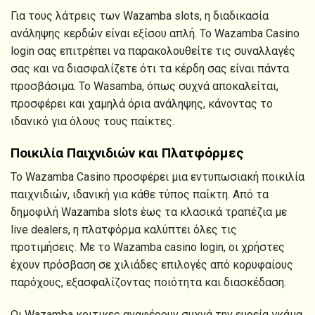
Για τους λάτρεις των Wazamba slots, η διαδικασία
ανάληψης κερδών είναι εξίσου απλή. Το Wazamba Casino
login σας επιτρέπει να παρακολουθείτε τις συναλλαγές
σας και να διασφαλίζετε ότι τα κέρδη σας είναι πάντα
προσβάσιμα. Το Wasamba, όπως συχνά αποκαλείται,
προσφέρει και χαμηλά όρια ανάληψης, κάνοντας το
ιδανικό για όλους τους παίκτες.
Ποικιλία Παιχνιδιών και Πλατφόρμες
Το Wazamba Casino προσφέρει μια εντυπωσιακή ποικιλία
παιχνιδιών, ιδανική για κάθε τύπος παίκτη. Από τα
δημοφιλή Wazamba slots έως τα κλασικά τραπέζια με
live dealers, η πλατφόρμα καλύπτει όλες τις
προτιμήσεις. Με το Wazamba casino login, οι χρήστες
έχουν πρόσβαση σε χιλιάδες επιλογές από κορυφαίους
παρόχους, εξασφαλίζοντας ποιότητα και διασκέδαση.
Οι Wazamba κριτικες αναφέρουν συχνά την ευρεία γκάμα