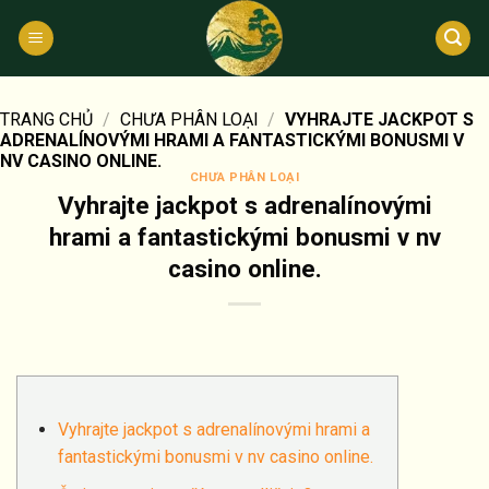
Bỏ
qua
nội
dung
TRANG CHỦ
/
CHƯA PHÂN LOẠI
/
VYHRAJTE JACKPOT S
ADRENALÍNOVÝMI HRAMI A FANTASTICKÝMI BONUSMI V
NV CASINO ONLINE.
CHƯA PHÂN LOẠI
Vyhrajte jackpot s adrenalínovými
hrami a fantastickými bonusmi v nv
casino online.
Vyhrajte jackpot s adrenalínovými hrami a
fantastickými bonusmi v nv casino online.