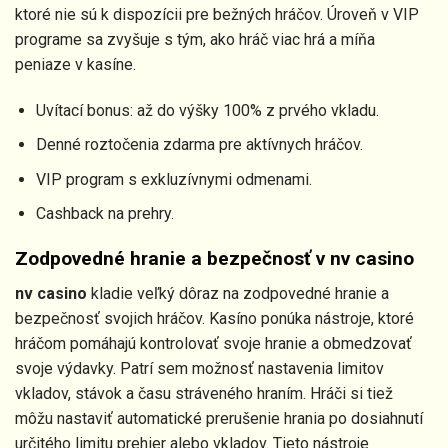
ktoré nie sú k dispozícii pre bežných hráčov. Úroveň v VIP
programe sa zvyšuje s tým, ako hráč viac hrá a míňa
peniaze v kasíne.
Uvítací bonus: až do výšky 100% z prvého vkladu.
Denné roztočenia zdarma pre aktívnych hráčov.
VIP program s exkluzívnymi odmenami.
Cashback na prehry.
Zodpovedné hranie a bezpečnosť v nv casino
nv casino
kladie veľký dôraz na zodpovedné hranie a
bezpečnosť svojich hráčov. Kasíno ponúka nástroje, ktoré
hráčom pomáhajú kontrolovať svoje hranie a obmedzovať
svoje výdavky. Patrí sem možnosť nastavenia limitov
vkladov, stávok a času stráveného hraním. Hráči si tiež
môžu nastaviť automatické prerušenie hrania po dosiahnutí
určitého limitu prehier alebo vkladov. Tieto nástroje