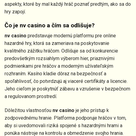
aspekty, ktoré by mal každý hráč poznať predtým, ako sa do
hry zapojí.
Čo je nv casino a čím sa odlišuje?
nv casino
predstavuje modernú platformu pre online
hazardné hry, ktorá sa zameriava na poskytovanie
kvalitného zážitku hráčom. Odlišuje sa od konkurencie
predovšetkým rozsiahlym výberom hier, priaznivými
podmienkami pre hráčov a moderným užívateľským
rozhraním. Kasíno kladie dôraz na bezpečnosť a
spoľahlivosť, čo potvrdzujú aj viaceré certifikáty a licencie.
Jeho cieľom je poskytnúť zábavu a vzrušenie v bezpečnom
a regulovanom prostredí.
Dôležitou vlastnosťou
nv casino
je jeho prístup k
zodpovednému hranie. Platforma podporuje hráčov v tom,
aby si uvedomovali riziká spojené s hazardnými hrami a
ponúka nástroje na kontrolu a obmedzenie svojho hrania.