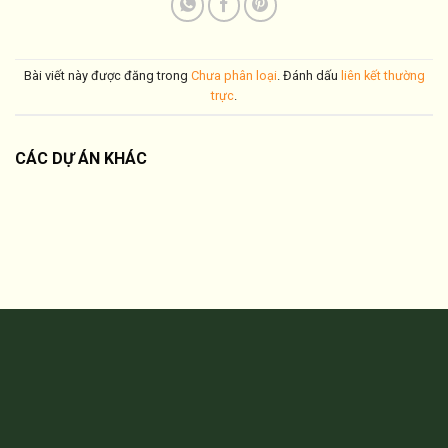
Bài viết này được đăng trong
Chưa phân loại
. Đánh dấu
liên kết thường
trực
.
CÁC DỰ ÁN KHÁC