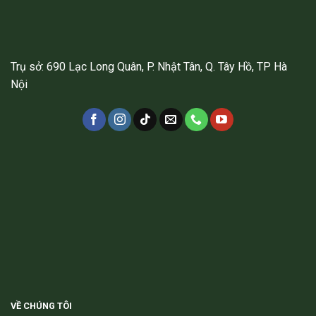
Trụ sở: 690 Lạc Long Quân, P. Nhật Tân, Q. Tây Hồ, TP Hà
Nội
VỀ CHÚNG TÔI