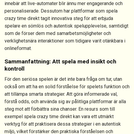
innebär att live-automater blir ännu mer engagerande och
personaliserade. Dessutom har plattformar som spela
crazy time direkt tagit innovativa steg för att erbjuda
spelare en sömlös och autentisk spelupplevelse, samtidigt
som de förser dem med samarbetsmöjligheter och
verklighetsnära interaktioner som tidigare varit otänkbara i
onlineformat.
Sammanfattning: Att spela med insikt och
kontroll
För den seriösa spelen är det inte bara fråga om tur, utan
också om att ha en solid förståelse för spelets funktion och
att tillämpa smarta strategier. Att göra informerade val,
förstå odds, och använda sig av pålitliga plattformar är alla
steg mot att förbättra sina chanser. En resurs som till
exempel spela crazy time direkt kan vara ett utmärkt
verktyg för att praktisera dessa strategier i en autentisk
miljö, vilket förstärker den praktiska förståelsen och