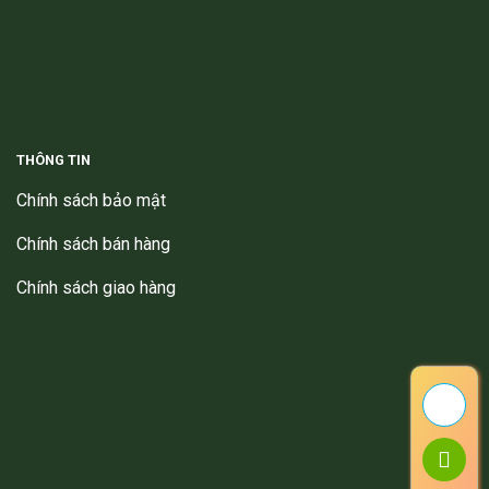
THÔNG TIN
Chính sách bảo mật
Chính sách bán hàng
Chính sách giao hàng