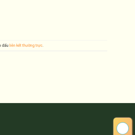
h dấu
liên kết thường trực
.