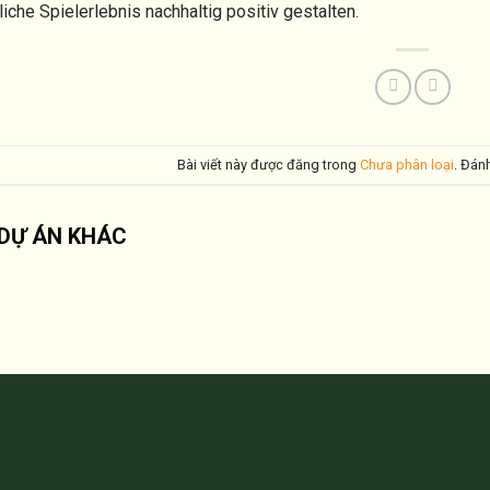
iche Spielerlebnis nachhaltig positiv gestalten.
Bài viết này được đăng trong
Chưa phân loại
. Đán
DỰ ÁN KHÁC