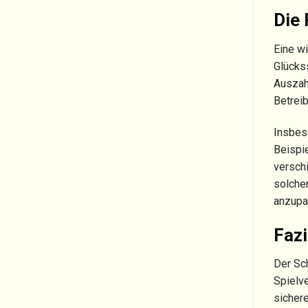
Die 
Eine wi
Glückss
Auszahl
Betreib
Insbeso
Beispi
verschi
solcher
anzupa
Fazi
Der Sc
Spielv
sicher