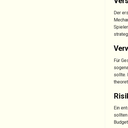
Ver
Der er
Mechan
Spiele
strate
Ver
Für Ges
sogena
sollte
theoret
Ris
Ein en
sollten
Budgetk