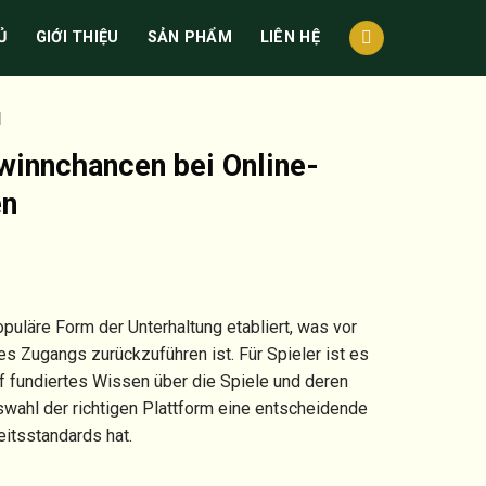
Ủ
GIỚI THIỆU
SẢN PHẨM
LIÊN HỆ
N
winnchancen bei Online-
en
puläre Form der Unterhaltung etabliert, was vor
es Zugangs zurückzuführen ist. Für Spieler ist es
uf fundiertes Wissen über die Spiele und deren
swahl der richtigen Plattform eine entscheidende
eitsstandards hat.