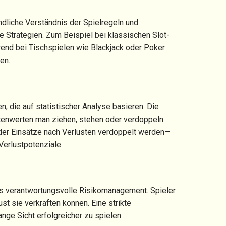
dliche Verständnis der Spielregeln und
 Strategien. Zum Beispiel bei klassischen Slot-
rend bei Tischspielen wie Blackjack oder Poker
en.
n, die auf statistischer Analyse basieren. Die
rtenwerten man ziehen, stehen oder verdoppeln
 der Einsätze nach Verlusten verdoppelt werden—
Verlustpotenziale.
s verantwortungsvolle Risikomanagement. Spieler
st sie verkraften können. Eine strikte
nge Sicht erfolgreicher zu spielen.