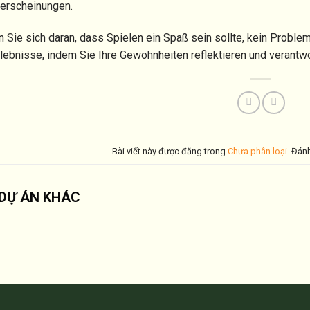
terscheinungen.
n Sie sich daran, dass Spielen ein Spaß sein sollte, kein Proble
lebnisse, indem Sie Ihre Gewohnheiten reflektieren und verantwo
Bài viết này được đăng trong
Chưa phân loại
. Đán
DỰ ÁN KHÁC