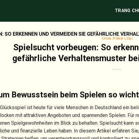
TRANG CH
: SO ERKENNEN UND VERMEIDEN SIE GEFÄHRLICHE VERHA
CHƯA PHÂN LOẠI
Spielsucht vorbeugen: So erken
gefährliche Verhaltensmuster be
m Bewusstsein beim Spielen so wichti
Glücksspiel ist heute für viele Menschen in Deutschland ein beli
locken mit attraktiven Angeboten und spannenden Spielen. Für r
genen Spielgewohnheiten im Blick zu behalten. Spielsucht kann s
iche und finanzielle Leben haben. In diesem Artikel erfahren Sie
Strategien helfen, um verantwortungsvoll und kontrolliert zu spi