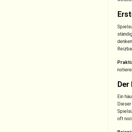
Erst
Spielsu
ständi
denken 
Reizba
Prakti
notiere
Der 
Ein häu
Dieser 
Spiels
oft noc