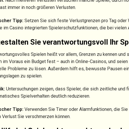
l:
Nach mehreren Verlusten versuchen manche Spieler, durch ho
ast immer in noch größeren Verlusten.
scher Tipp:
Setzen Sie sich feste Verlustgrenzen pro Tag oder W
e im Casino integrierten Spielerschutzfunktionen, die bei vielen 
estalten Sie verantwortungsvoll Ihr Sp
ortungsvolles Spielen heißt vor allem, Grenzen zu kennen und s
h im Voraus ein Budget fest – auch in Online-Casinos, und seien S
ielle Probleme zu lösen. Außerdem hilft es, bewusste Pausen ei
ngslagen zu spielen.
ik:
Untersuchungen zeigen, dass Spieler, die sich zeitliche und fin
atisches Spielverhalten deutlich reduzieren.
scher Tipp:
Verwenden Sie Timer oder Alarmfunktionen, die Sie a
 Verlust Sie verschmerzen können.