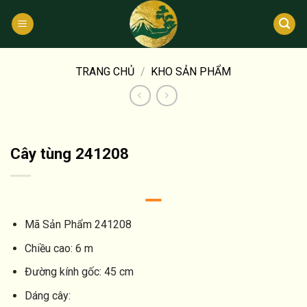
Bỏ
qua
nội
dung
TRANG CHỦ
/
KHO SẢN PHẨM
Cây tùng 241208
Mã Sản Phẩm
241208
Chiều cao:
6 m
Đường kính gốc:
45 cm
Dáng cây: