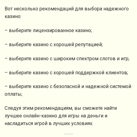
Вот несколько рекомендаций для выбора надежного
казино:
– выберите лицензированное казино;
– выберите казино с хорошей репутацией;
– выберите казино с широким спектром слотов и игр;
– выберите казино с хорошей поддержкой клиентов;
– выберите казино с безопасной и надежной системой
оплаты;
Следуя этим рекомендациям, вы сможете найти
лучшее онлайн-казино для игры на деньги и
насладиться игрой в лучших условиях.