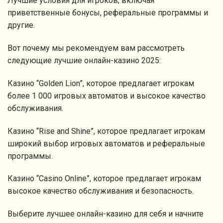
Лучшие условия для игроков, включая
приветственные бонусы, реферальные программы и
другие.
Вот почему мы рекомендуем вам рассмотреть
следующие лучшие онлайн-казино 2025:
Казино “Golden Lion”, которое предлагает игрокам
более 1 000 игровых автоматов и высокое качество
обслуживания.
Казино “Rise and Shine”, которое предлагает игрокам
широкий выбор игровых автоматов и реферальные
программы.
Казино “Casino Online”, которое предлагает игрокам
высокое качество обслуживания и безопасность.
Выберите лучшее онлайн-казино для себя и начните