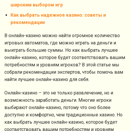
широким выбором игр
Как выбрать надежное казино: советы и
рекомендации
В онлайн-казино можно найти огромное количество
игровых автоматов, где можно играть на деньги и
выиграть большие суммы. Но как выбрать лучшее
онлайн-казино, которое будет соответствовать вашим
потребностям и уровням игроков? В этой статье мы
собрали рекомендации экспертов, чтобы помочь вам
найти лучшее онлайн-казино для себя.
Онлайн-казино – это не только развлечение, но и
возможность заработать деньги. Многие игроки
выбирают онлайн-казино, потому что оно более
доступно и комфортно, чем традиционные казино. Но
как выбрать лучшее онлайн-казино, которое будет
соответствовать вашим потребностям и уровням