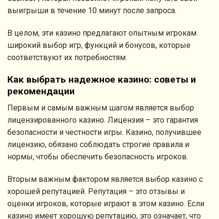
выигрыши в течение 10 минут после запроса.
В целом, эти казино предлагают опытным игрокам
широкий выбор игр, функций и бонусов, которые
соответствуют их потребностям.
Как выбрать надежное казино: советы и
рекомендации
Первым и самым важным шагом является выбор
лицензированного казино. Лицензия – это гарантия
безопасности и честности игры. Казино, получившее
лицензию, обязано соблюдать строгие правила и
нормы, чтобы обеспечить безопасность игроков.
Вторым важным фактором является выбор казино с
хорошей репутацией. Репутация – это отзывы и
оценки игроков, которые играют в этом казино. Если
казино имеет хорошую репутацию, это означает, что