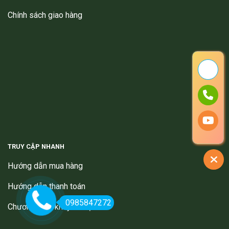
Chính sách giao hàng
TRUY CẬP NHANH
Hướng dẫn mua hàng
Hướng dẫn thanh toán
0985847272
Chương trình khuyến mại