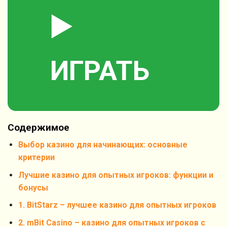
▶️
ИГРАТЬ
Содержимое
Выбор казино для начинающих: основные
критерии
Лучшие казино для опытных игроков: функции и
бонусы
1. BitStarz – лучшее казино для опытных игроков
2. mBit Casino – казино для опытных игроков с