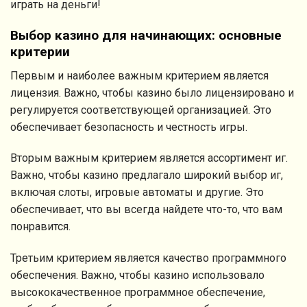
играть на деньги!
Выбор казино для начинающих: основные
критерии
Первым и наиболее важным критерием является
лицензия. Важно, чтобы казино было лицензировано и
регулируется соответствующей организацией. Это
обеспечивает безопасность и честность игры.
Вторым важным критерием является ассортимент иг.
Важно, чтобы казино предлагало широкий выбор иг,
включая слоты, игровые автоматы и другие. Это
обеспечивает, что вы всегда найдете что-то, что вам
понравится.
Третьим критерием является качество программного
обеспечения. Важно, чтобы казино использовало
высококачественное программное обеспечение,