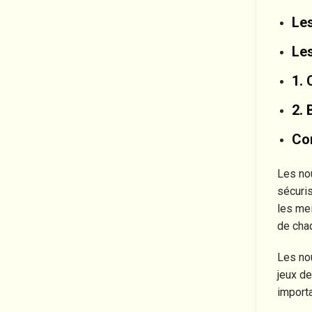
Les
Les
1. 
2.
Con
Les nou
sécuris
les mei
de cha
Les nou
jeux de
importa