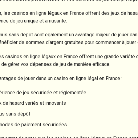
, les casinos en ligne légaux en France offrent des jeux de hasa
ence de jeu unique et amusante.
nus sans dépôt sont également un avantage majeur de jouer dans
énéficier de sommes d’argent gratuites pour commencer à jouer e
les casinos en ligne légaux en France offrent une grande variét
 de gérer vos dépenses de jeu de manière efficace.
ntages de jouer dans un casino en ligne légal en France :
érience de jeu sécurisée et réglementée
 de hasard variés et innovants
us sans dépôt
hodes de paiement sécurisées