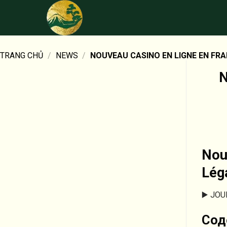
Bỏ
qua
nội
dung
TRANG CHỦ
/
NEWS
/
NOUVEAU CASINO EN LIGNE EN FRA
N
Nou
Lég
▶️ JOU
Сод