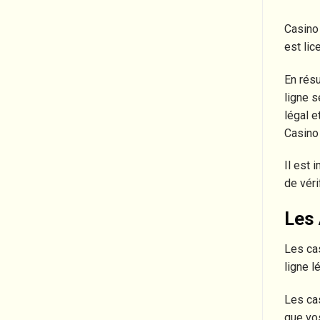
Casino 
est lic
En résu
ligne s
légal e
Casino
Il est 
de véri
Les 
Les cas
ligne l
Les cas
que vo