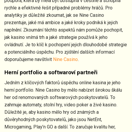
podpora, která by měla být dostupná v češtině a schopná
rychle a efektivně řešit případné problémy hráčů. Pro
analytiky je důležité zkoumat, jak se Nine Casino
prezentuje, jaké má ambice a jaké kroky podniká k jejich
naplnění. Zkoumání těchto aspektů nám pomůže pochopit,
jak kasino vnímá trh a jaké strategie používá k jeho
ovládnutí. Je to klíč k pochopení jejich dlouhodobé strategie
a potenciálního úspěchu. Pro zjištění dalších informací
doporučujeme navštívit
Nine Casino
.
Herní portfolio a softwaroví partneři
Jedním z klíčových faktorů úspěchu online kasina je jeho
herní portfolio. Nine Casino by mělo nabízet širokou škálu
her od renomovaných softwarových poskytovatelů. To
zahrnuje automaty, stolní hry, video poker a živé kasino.
Důležité je, aby kasino mělo hry od známých a
důvěryhodných poskytovatelů, jako jsou NetEnt,
Microgaming, Play’n GO a další. To zaručuje kvalitu her,