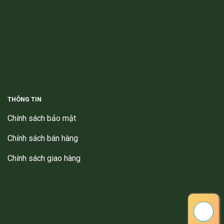
THÔNG TIN
Chính sách bảo mật
Chính sách bán hàng
Chính sách giao hàng