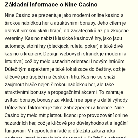
Základní informace o Nine Casino
Nine Casino se prezentuje jako moderní online kasino s
širokou nabídkou her a atraktivními bonusy. Jeho cílem je
oslovit širokou škálu hráčů, od začátečníků až po zkušené
veterány. Kasino nabízí klasické kasinové hry, jako jsou
automaty, stolní hry (blackjack, ruleta, poker) a také živé
kasino s krupiéry. Design webových stránek je moderní a
intuitivní, což by mělo usnadnit orientaci i novým hráčům.
Důležitým aspektem je také lokalizace do češtiny, což je
klíčové pro úspěch na českém trhu. Kasino se snaží
zaujmout hráče nejen širokou nabídkou her, ale také
atraktivními bonusy a propagačními akcemi. To zahrnuje
uvítací bonusy, bonusy za vklad, free spiny a další výhody.
Důležitým faktorem je také zabezpečení a licence. Nine
Casino by mělo mít platnou licenci pro provozování online
hazardních her, což je klíčové pro důvěryhodnost a legální
fungování. V neposlední řadě je důležitá zákaznická