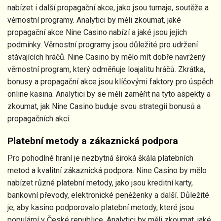
nabízet i další propagační akce, jako jsou turnaje, soutěže a
věrnostní programy. Analytici by měli zkoumat, jaké
propagační akce Nine Casino nabízí a jaké jsou jejich
podmínky. Věrnostní programy jsou důležité pro udržení
stávajících hráčů. Nine Casino by mělo mít dobře navržený
věrnostní program, který odměňuje loajalitu hráčů. Zkrátka,
bonusy a propagační akce jsou klíčovými faktory pro úspěch
online kasina. Analytici by se měli zaměřit na tyto aspekty a
zkoumat, jak Nine Casino buduje svou strategii bonusů a
propagačních akcí.
Platební metody a zákaznická podpora
Pro pohodlné hraní je nezbytná široká škála platebních
metod a kvalitní zákaznická podpora. Nine Casino by mělo
nabízet různé platební metody, jako jsou kreditní karty,
bankovní převody, elektronické peněženky a další. Důležité
je, aby kasino podporovalo platební metody, které jsou
populární v České republice. Analytici by měli zkoumat, jaké