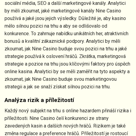
sociální média, SEO a další marketingové kanály. Analytici
by měli zkoumat, jaké marketingové kanály Nine Casino
používá a jaké jsou jejich výsledky. Důležité je, aby kasino
mělo silnou pozici na trhu a aby se odlišovalo od
konkurence. To zahrnuje nabídku unikátních her, atraktivních
bonusů a kvalitní zákaznické podpory. Analytici by měli
zkoumat, jak Nine Casino buduje svou pozici na trhu a jaké
strategie používá k oslovení hráčů. Zkrátka, marketingová
strategie a pozice na trhu jsou klíčovými faktory pro úspěch
online kasina. Analytici by se měli zaměřit na tyto aspekty a
zkoumat, jak Nine Casino buduje svou marketingovou
strategii a jak se snaží získat silnou pozici na trhu.
Analýza rizik a příležitostí
Každý nový subjekt na trhu s online hazardem přináší rizika i
příležitosti. Nine Casino čelí konkurenci ze strany
zavedených kasin a dalších nových hráčů. Rizikem je také
změna regulace a preference hráčů. Příležitostí je rostoucí