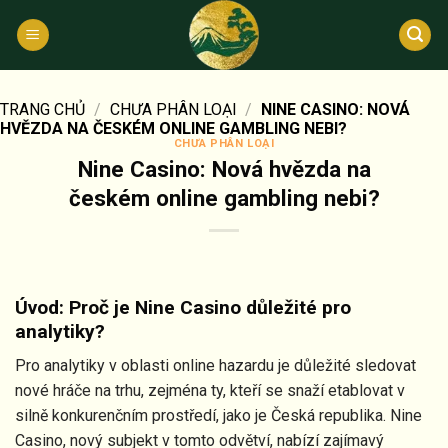
Bỏ
qua
nội
dung
TRANG CHỦ
/
CHƯA PHÂN LOẠI
/
NINE CASINO: NOVÁ
HVĚZDA NA ČESKÉM ONLINE GAMBLING NEBI?
CHƯA PHÂN LOẠI
Nine Casino: Nová hvězda na
českém online gambling nebi?
Úvod: Proč je Nine Casino důležité pro
analytiky?
Pro analytiky v oblasti online hazardu je důležité sledovat
nové hráče na trhu, zejména ty, kteří se snaží etablovat v
silně konkurenčním prostředí, jako je Česká republika. Nine
Casino, nový subjekt v tomto odvětví, nabízí zajímavý