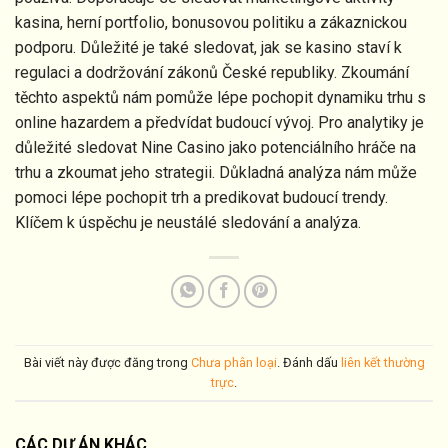
kasina, herní portfolio, bonusovou politiku a zákaznickou
podporu. Důležité je také sledovat, jak se kasino staví k
regulaci a dodržování zákonů České republiky. Zkoumání
těchto aspektů nám pomůže lépe pochopit dynamiku trhu s
online hazardem a předvídat budoucí vývoj. Pro analytiky je
důležité sledovat Nine Casino jako potenciálního hráče na
trhu a zkoumat jeho strategii. Důkladná analýza nám může
pomoci lépe pochopit trh a predikovat budoucí trendy.
Klíčem k úspěchu je neustálé sledování a analýza.
Bài viết này được đăng trong
Chưa phân loại
. Đánh dấu
liên kết thường
trực
.
CÁC DỰ ÁN KHÁC