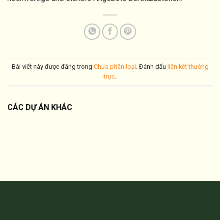
Bài viết này được đăng trong
Chưa phân loại
. Đánh dấu
liên kết thường
trực
.
CÁC DỰ ÁN KHÁC