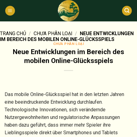
Bỏ
qua
nội
dung
TRANG CHỦ
/
CHƯA PHÂN LOẠI
/
NEUE ENTWICKLUNGEN
IM BEREICH DES MOBILEN ONLINE-GLÜCKSSPIELS
CHƯA PHÂN LOẠI
Neue Entwicklungen im Bereich des
mobilen Online-Glücksspiels
Das mobile Online-Glücksspiel hat in den letzten Jahren
eine beeindruckende Entwicklung durchlaufen.
Technologische Innovationen, sich verändernde
Nutzergewohnheiten und regulatorische Anpassungen
haben dazu geführt, dass immer mehr Spieler ihre
Lieblingsspiele direkt über Smartphones und Tablets