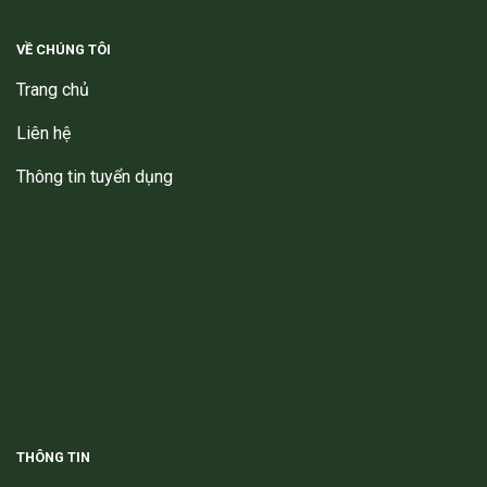
VỀ CHÚNG TÔI
Trang chủ
Liên hệ
Thông tin tuyển dụng
THÔNG TIN