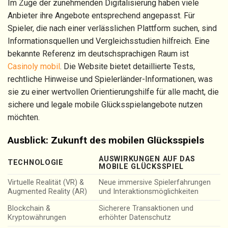
Im Zuge der zunehmenden Digitalisierung haben viele
Anbieter ihre Angebote entsprechend angepasst. Für
Spieler, die nach einer verlässlichen Plattform suchen, sind
Informationsquellen und Vergleichsstudien hilfreich. Eine
bekannte Referenz im deutschsprachigen Raum ist
Casinoly mobil
. Die Website bietet detaillierte Tests,
rechtliche Hinweise und Spielerländer-Informationen, was
sie zu einer wertvollen Orientierungshilfe für alle macht, die
sichere und legale mobile Glücksspielangebote nutzen
möchten.
Ausblick: Zukunft des mobilen Glücksspiels
AUSWIRKUNGEN AUF DAS
TECHNOLOGIE
MOBILE GLÜCKSSPIEL
Virtuelle Realität (VR) &
Neue immersive Spielerfahrungen
Augmented Reality (AR)
und Interaktionsmöglichkeiten
Blockchain &
Sicherere Transaktionen und
Kryptowährungen
erhöhter Datenschutz