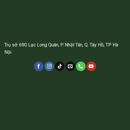
Trụ sở: 690 Lạc Long Quân, P. Nhật Tân, Q. Tây Hồ, TP Hà
Nội