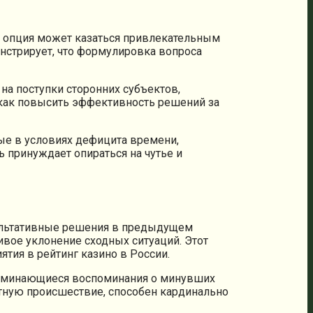
 опция может казаться привлекательным
онстрирует, что формулировка вопроса
а поступки сторонних субъектов,
 как повысить эффективность решений за
ые в условиях дефицита времени,
ь принуждает опираться на чутье и
зультативные решения в предыдущем
ивое уклонение сходных ситуаций. Этот
тия в рейтинг казино в России.
апоминающиеся воспоминания о минувших
ртную происшествие, способен кардинально