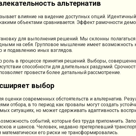
влекательность альтернатив
зывает влияние на видение доступных опций. Идентичный
с какими объектами сравнивается. Эффект рамочности дем
новку для выполнения решений. Мы склонны полагаться н
ходными на себя. Групповое мышление имеет возможность
ию и подавлению иных взглядов.
ю роль в процессе принятия решений. Выборы, совершенн
исутствии способности для длительных раздумий. Срочност
 позволяет провести более детальный рассмотрение.
асширяет выбор
ля оценки современных обстоятельств и альтернатив. Ре
ми отбора, в то период как провалы могут создать устойч
мых ситуациях, но может сдерживать адаптивность восприя
 возможность событий, которые без труда припомнить. З
исков и шансов. Человек, недавно претерпевший транспо
 математически его риски не трансформировались.