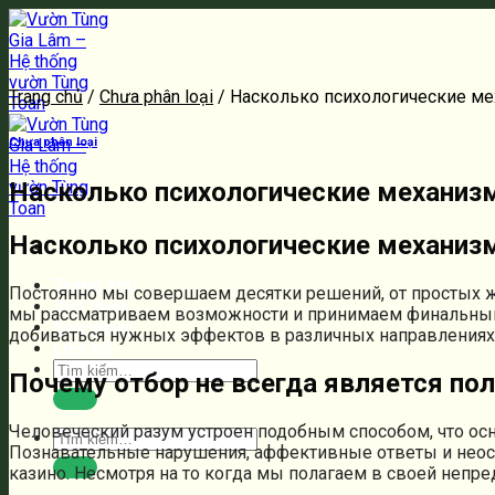
Bỏ
qua
nội
dung
Trang chủ
/
Chưa phân loại
/
Насколько психологические ме
Chưa phân loại
Насколько психологические механиз
Насколько психологические механиз
Trang chủ
Постоянно мы совершаем десятки решений, от простых ж
Giới thiệu
мы рассматриваем возможности и принимаем финальный 
Sản phẩm
добиваться нужных эффектов в различных направлениях 
Liên hệ
Tìm
Почему отбор не всегда является п
kiếm:
Человеческий разум устроен подобным способом, что ос
Tìm
Познавательные нарушения, аффективные ответы и неос
kiếm:
казино. Несмотря на то когда мы полагаем в своей непр