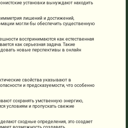
ионистские установки вынуждают находить
симметрия лишений и достижений,
формации могли бы обеспечить существенную
грешности воспринимаются как естественная
ается как серьезная задача. Такие
едовать новые перспективы в онлайн
ктические свойства указывают в
пасности и предсказуемости, что особенно
вают сохранять умственную энергию,
я условиям и пропускать свежие
делают сходные определения, это создает
 имеет возможность создавать