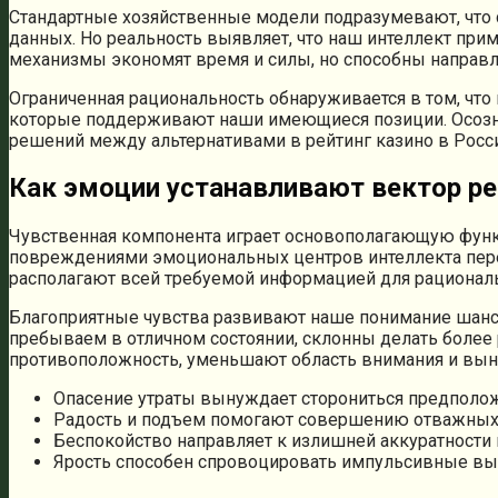
Стандартные хозяйственные модели подразумевают, что 
данных. Но реальность выявляет, что наш интеллект пр
механизмы экономят время и силы, но способны направля
Ограниченная рациональность обнаруживается в том, что
которые поддерживают наши имеющиеся позиции. Осозна
решений между альтернативами в рейтинг казино в Росс
Как эмоции устанавливают вектор р
Чувственная компонента играет основополагающую функ
повреждениями эмоциональных центров интеллекта пере
располагают всей требуемой информацией для рациональ
Благоприятные чувства развивают наше понимание шансо
пребываем в отличном состоянии, склонны делать более
противоположность, уменьшают область внимания и вын
Опасение утраты вынуждает сторониться предполо
Радость и подъем помогают совершению отважных
Беспокойство направляет к излишней аккуратност
Ярость способен спровоцировать импульсивные вы