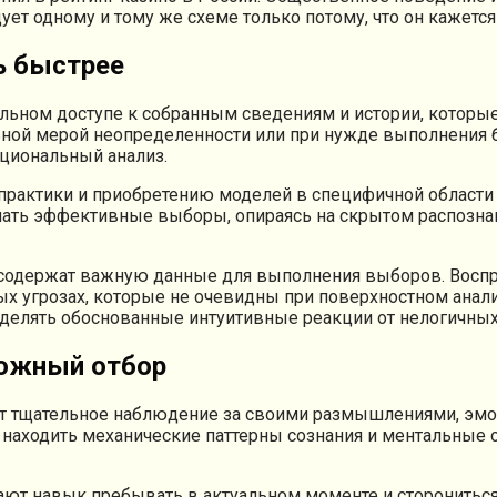
ует одному и тому же схеме только потому, что он кажет
ь быстрее
ьном доступе к собранным сведениям и истории, которые 
льной мерой неопределенности или при нужде выполнения
ациональный анализ.
 практики и приобретению моделей в специфичной области
мать эффективные выборы, опираясь на скрытом распозн
содержат важную данные для выполнения выборов. Воспр
х угрозах, которые не очевидны при поверхностном анали
зделять обоснованные интуитивные реакции от нелогичных
ложный отбор
 тщательное наблюдение за своими размышлениями, эмоц
находить механические паттерны сознания и ментальные о
ают навык пребывать в актуальном моменте и сторонитьс