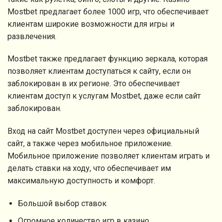
Mostbet предлагает более 1000 игр, что обеспечивает
клиентам широкие возможности для игры и
развлечения.
Mostbet также предлагает функцию зеркала, которая
позволяет клиентам доступаться к сайту, если он
заблокирован в их регионе. Это обеспечивает
клиентам доступ к услугам Mostbet, даже если сайт
заблокирован.
Вход на сайт Mostbet доступен через официальный
сайт, а также через мобильное приложение.
Мобильное приложение позволяет клиентам играть и
делать ставки на ходу, что обеспечивает им
максимальную доступность и комфорт.
Большой выбор ставок
Огромное количество игр в казино