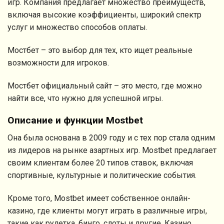
игр. Компания предлагает множество преимуществ,
включая высокие коэффициенты, широкий спектр
услуг и множество способов оплаты.
Мостбет – это выбор для тех, кто ищет реальные
возможности для игроков.
Мостбет официальный сайт – это место, где можно
найти все, что нужно для успешной игры.
Описание и функции Mostbet
Она была основана в 2009 году и с тех пор стала одним
из лидеров на рынке азартных игр. Mostbet предлагает
своим клиентам более 20 типов ставок, включая
спортивные, культурные и политические события.
Кроме того, Mostbet имеет собственное онлайн-
казино, где клиенты могут играть в различные игры,
такие как рулетка, бинго, слоты и другие. Казино