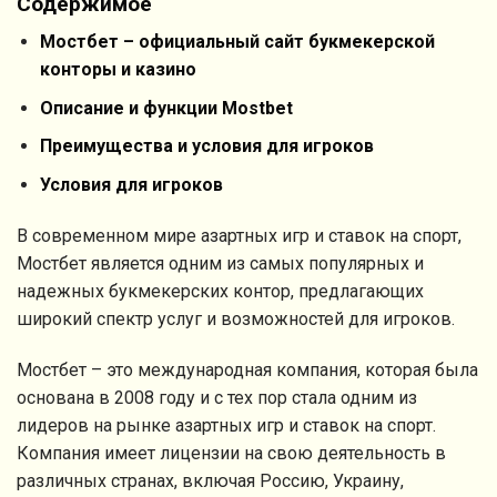
Содержимое
Мостбет – официальный сайт букмекерской
конторы и казино
Описание и функции Mostbet
Преимущества и условия для игроков
Условия для игроков
В современном мире азартных игр и ставок на спорт,
Мостбет является одним из самых популярных и
надежных букмекерских контор, предлагающих
широкий спектр услуг и возможностей для игроков.
Мостбет – это международная компания, которая была
основана в 2008 году и с тех пор стала одним из
лидеров на рынке азартных игр и ставок на спорт.
Компания имеет лицензии на свою деятельность в
различных странах, включая Россию, Украину,