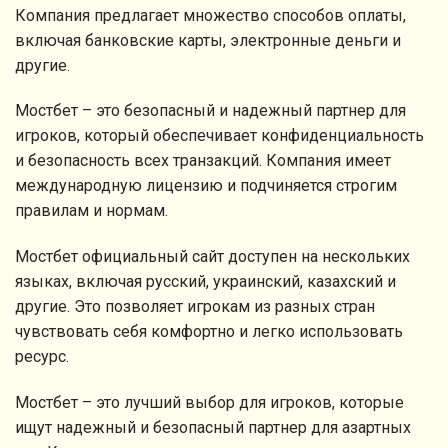
Компания предлагает множество способов оплаты,
включая банковские карты, электронные деньги и
другие.
Мостбет – это безопасный и надежный партнер для
игроков, который обеспечивает конфиденциальность
и безопасность всех транзакций. Компания имеет
международную лицензию и подчиняется строгим
правилам и нормам.
Мостбет официальный сайт доступен на нескольких
языках, включая русский, украинский, казахский и
другие. Это позволяет игрокам из разных стран
чувствовать себя комфортно и легко использовать
ресурс.
Мостбет – это лучший выбор для игроков, которые
ищут надежный и безопасный партнер для азартных