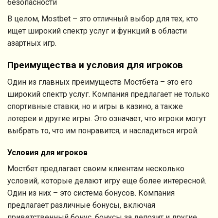
безопасности
В целом, Mostbet – это отличный выбор для тех, кто
ищет широкий спектр услуг и функций в области
азартных игр.
Преимущества и условия для игроков
Один из главных преимуществ Мостбета – это его
широкий спектр услуг. Компания предлагает не только
спортивные ставки, но и игры в казино, а также
лотереи и другие игры. Это означает, что игроки могут
выбрать то, что им понравится, и насладиться игрой.
Условия для игроков
Мостбет предлагает своим клиентам несколько
условий, которые делают игру еще более интересной.
Один из них – это система бонусов. Компания
предлагает различные бонусы, включая
приветственный бонус, бонусы за депозит и другие.