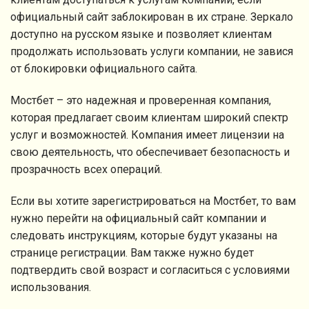
официальный сайт заблокирован в их стране. Зеркало
доступно на русском языке и позволяет клиентам
продолжать использовать услуги компании, не завися
от блокировки официального сайта.
Мостбет – это надежная и проверенная компания,
которая предлагает своим клиентам широкий спектр
услуг и возможностей. Компания имеет лицензии на
свою деятельность, что обеспечивает безопасность и
прозрачность всех операций.
Если вы хотите зарегистрироваться на Мостбет, то вам
нужно перейти на официальный сайт компании и
следовать инструкциям, которые будут указаны на
странице регистрации. Вам также нужно будет
подтвердить свой возраст и согласиться с условиями
использования.