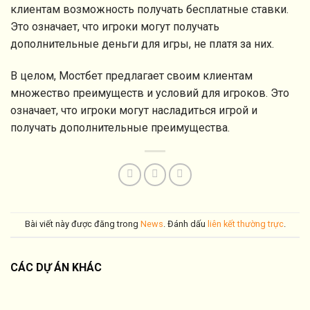
клиентам возможность получать бесплатные ставки.
Это означает, что игроки могут получать
дополнительные деньги для игры, не платя за них.
В целом, Мостбет предлагает своим клиентам
множество преимуществ и условий для игроков. Это
означает, что игроки могут насладиться игрой и
получать дополнительные преимущества.
Bài viết này được đăng trong
News
. Đánh dấu
liên kết thường trực
.
CÁC DỰ ÁN KHÁC