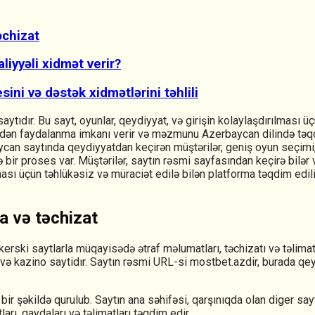
əchizat
iyyəli xidmət verir?
ni və dəstək xidmətlərini təhlili
ıdır. Bu sayt, oyunlar, qeydiyyat, və girişin kolaylaşdırılması üç
ndən faydalanma imkanı verir və məzmunu Azerbaycan dilində təqd
ycan saytında qeydiyyatdan keçirən müştərilər, geniş oyun seçimi
bir proses var. Müştərilər, saytın rəsmi sayfasından keçirə bilər
ması üçün təhlükəsiz və müraciət edilə bilən platforma təqdim edil
a və təchizat
ski saytlarla müqayisədə ətraf məlumatları, təchizatı və təlimatlar
və kazino saytidır. Saytın rəsmi URL-si mostbet.azdir, burada qeyd
 bir şəkildə qurulub. Saytın ana səhifəsi, qarşınıqda olan diger sa
arı, qaydaları və təlimatları təqdim edir.