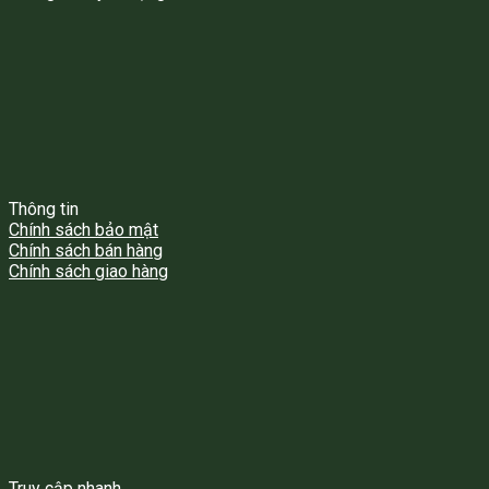
Thông tin
Chính sách bảo mật
Chính sách bán hàng
Chính sách giao hàng
Truy cập nhanh