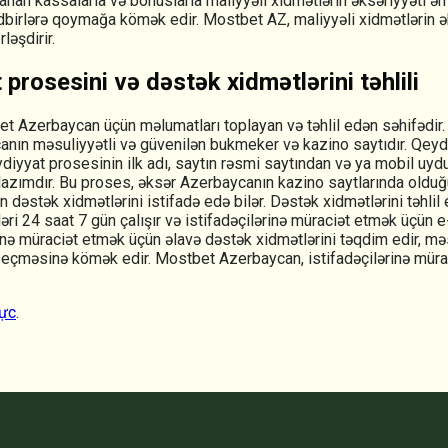
an kassalarla və bonuslarla maliyyəli xidmətlərin əksəriyyəti ən ya
tədbirlərə qoymağa kömək edir. Mostbet AZ, maliyyəli xidmətlərin 
ləşdirir.
rosesini və dəstək xidmətlərini təhlili
Azerbaycan üçün məlumatları toplayan və təhlil edən səhifədir.
anın məsuliyyətli və güvenilən bukmeker və kazino saytıdır. Qeydi
yyat prosesinin ilk adı, saytın rəsmi saytından və ya mobil uydu
lazımdır. Bu proses, əksər Azerbaycanın kazino saytlarında olduğ
n dəstək xidmətlərini istifadə edə bilər. Dəstək xidmətlərini təhl
i 24 saat 7 gün çalışır və istifadəçilərinə müraciət etmək üçün e
inə müraciət etmək üçün əlavə dəstək xidmətlərini təqdim edir, mə
ı seçməsinə kömək edir. Mostbet Azerbaycan, istifadəçilərinə mürac
rực
.