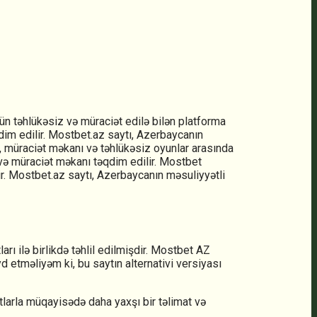
ün təhlükəsiz və müraciət edilə bilən platforma
im edilir. Mostbet.az saytı, Azerbaycanın
, müraciət məkanı və təhlükəsiz oyunlar arasında
 və müraciət məkanı təqdim edilir. Mostbet
ir. Mostbet.az saytı, Azerbaycanın məsuliyyətli
ı ilə birlikdə təhlil edilmişdir. Mostbet AZ
 etməliyəm ki, bu saytın alternativi versiyası
ytlarla müqayisədə daha yaxşı bir təlimat və