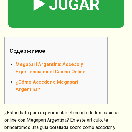
▶️ JUGAR
Содержимое
Megapari Argentina: Acceso y
Experiencia en el Casino Online
¿Cómo Acceder a Megapari
Argentina?
¿Estás listo para experimentar el mundo de los casinos
online con Megapari Argentina? En este artículo, te
brindaremos una guía detallada sobre cómo acceder y