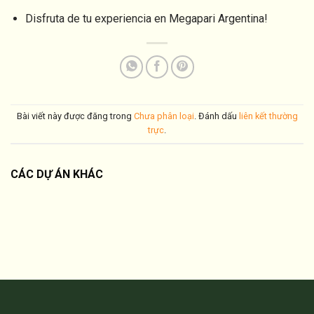
Disfruta de tu experiencia en Megapari Argentina!
Bài viết này được đăng trong
Chưa phân loại
. Đánh dấu
liên kết thường
trực
.
CÁC DỰ ÁN KHÁC