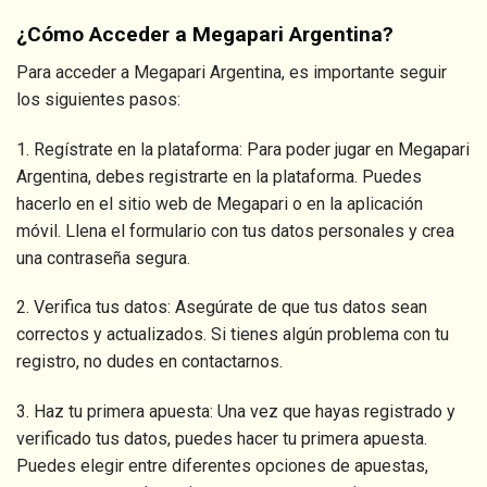
¿Cómo Acceder a Megapari Argentina?
Para acceder a Megapari Argentina, es importante seguir
los siguientes pasos:
1. Regístrate en la plataforma: Para poder jugar en Megapari
Argentina, debes registrarte en la plataforma. Puedes
hacerlo en el sitio web de Megapari o en la aplicación
móvil. Llena el formulario con tus datos personales y crea
una contraseña segura.
2. Verifica tus datos: Asegúrate de que tus datos sean
correctos y actualizados. Si tienes algún problema con tu
registro, no dudes en contactarnos.
3. Haz tu primera apuesta: Una vez que hayas registrado y
verificado tus datos, puedes hacer tu primera apuesta.
Puedes elegir entre diferentes opciones de apuestas,