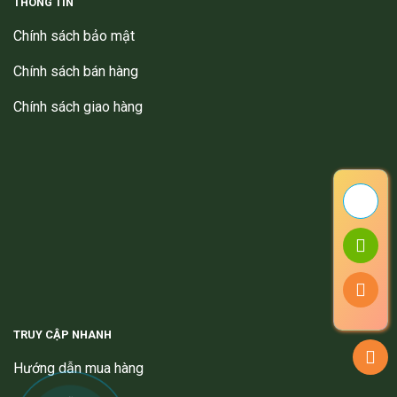
THÔNG TIN
Chính sách bảo mật
Chính sách bán hàng
Chính sách giao hàng
TRUY CẬP NHANH
Hướng dẫn mua hàng