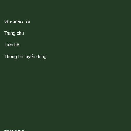
VỀ CHÚNG TÔI
Trang chủ
Liên hệ
Thông tin tuyển dụng