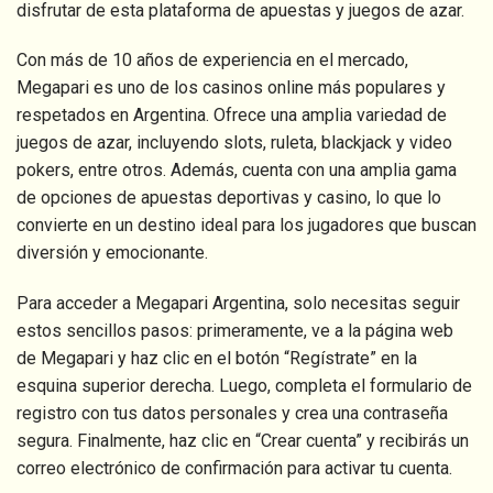
disfrutar de esta plataforma de apuestas y juegos de azar.
Con más de 10 años de experiencia en el mercado,
Megapari es uno de los casinos online más populares y
respetados en Argentina. Ofrece una amplia variedad de
juegos de azar, incluyendo slots, ruleta, blackjack y video
pokers, entre otros. Además, cuenta con una amplia gama
de opciones de apuestas deportivas y casino, lo que lo
convierte en un destino ideal para los jugadores que buscan
diversión y emocionante.
Para acceder a Megapari Argentina, solo necesitas seguir
estos sencillos pasos: primeramente, ve a la página web
de Megapari y haz clic en el botón “Regístrate” en la
esquina superior derecha. Luego, completa el formulario de
registro con tus datos personales y crea una contraseña
segura. Finalmente, haz clic en “Crear cuenta” y recibirás un
correo electrónico de confirmación para activar tu cuenta.