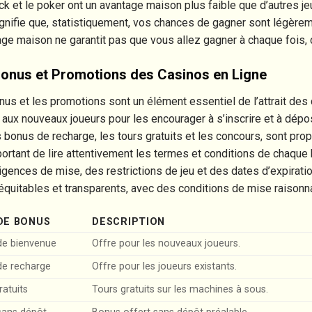
ck et le poker ont un avantage maison plus faible que d’autres 
ignifie que, statistiquement, vos chances de gagner sont légère
age maison ne garantit pas que vous allez gagner à chaque fois, c
onus et Promotions des Casinos en Ligne
us et les promotions sont un élément essentiel de l’attrait des
 aux nouveaux joueurs pour les encourager à s’inscrire et à dépos
 bonus de recharge, les tours gratuits et les concours, sont prop
ortant de lire attentivement les termes et conditions de chaque b
gences de mise, des restrictions de jeu et des dates d’expiratio
équitables et transparents, avec des conditions de mise raisonn
DE BONUS
DESCRIPTION
de bienvenue
Offre pour les nouveaux joueurs.
de recharge
Offre pour les joueurs existants.
ratuits
Tours gratuits sur les machines à sous.