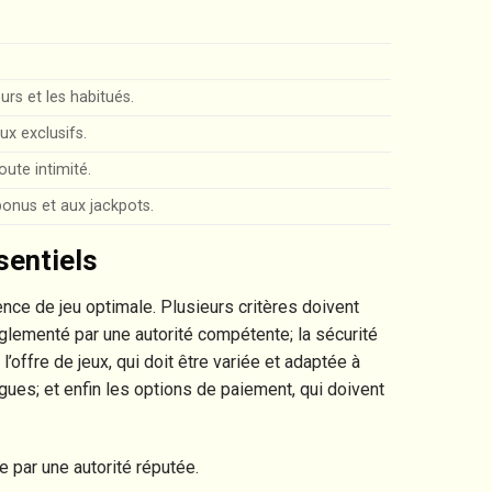
urs et les habitués.
ux exclusifs.
ute intimité.
bonus et aux jackpots.
sentiels
ence de jeu optimale. Plusieurs critères doivent
 réglementé par une autorité compétente; la sécurité
offre de jeux, qui doit être variée et adaptée à
ngues; et enfin les options de paiement, qui doivent
 par une autorité réputée.