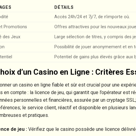
AGES
DÉTAILS
dité
Accès 24h/24 et 7j/7, de n’importe où.
et Promotions
Offres attractives pour les nouveaux joue
té des Jeux
Large sélection de titres, y compris des je
ion
Possibilité de jouer anonymement et en to
tentiel
Potentiel de gains plus élevés grâce aux 
hoix d’un Casino en Ligne : Critères Es
onner un casino en ligne fiable et sûr est crucial pour une expéri
is en compte : la licence de jeu, qui garantit que l’opérateur est
nées personnelles et financières, assurée par un cryptage SSL; l’
férences; le service client, réactif et disponible en plusieurs la
ombreuses et pratiques.
ence de jeu :
Vérifiez que le casino possède une licence délivrée