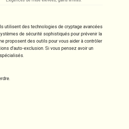
Exigences de mise élevées, gains limités.
 Ils utilisent des technologies de cryptage avancées
systèmes de sécurité sophistiqués pour prévenir la
ne proposent des outils pour vous aider à contrôler
tions d’auto-exclusion. Si vous pensez avoir un
spécialisés.
rdre.