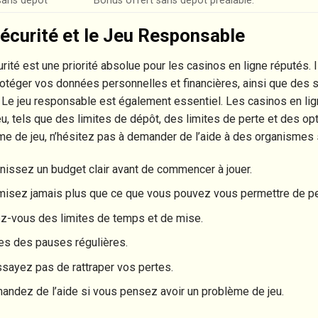
sans dépôt
Bonus offert sans dépôt préalable.
écurité et le Jeu Responsable
rité est une priorité absolue pour les casinos en ligne réputés.
rotéger vos données personnelles et financières, ainsi que des 
 Le jeu responsable est également essentiel. Les casinos en lig
eu, tels que des limites de dépôt, des limites de perte et des op
me de jeu, n’hésitez pas à demander de l’aide à des organismes 
nissez un budget clair avant de commencer à jouer.
misez jamais plus que ce que vous pouvez vous permettre de pe
ez-vous des limites de temps et de mise.
es des pauses régulières.
sayez pas de rattraper vos pertes.
ndez de l’aide si vous pensez avoir un problème de jeu.