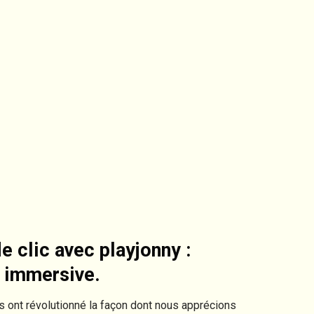
e clic avec playjonny :
e immersive.
ls ont révolutionné la façon dont nous apprécions