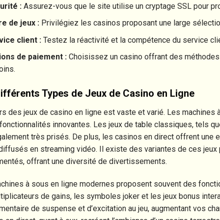
rité :
Assurez-vous que le site utilise un cryptage SSL pour p
e de jeux :
Privilégiez les casinos proposant une large sélection
ice client :
Testez la réactivité et la compétence du service clie
ions de paiement :
Choisissez un casino offrant des méthodes
oins.
ifférents Types de Jeux de Casino en Ligne
rs des jeux de casino en ligne est vaste et varié. Les machines
fonctionnalités innovantes. Les jeux de table classiques, tels que 
alement très prisés. De plus, les casinos en direct offrent une
 diffusés en streaming vidéo. Il existe des variantes de ces jeux
entés, offrant une diversité de divertissements.
chines à sous en ligne modernes proposent souvent des fonctionn
tiplicateurs de gains, les symboles joker et les jeux bonus inter
mentaire de suspense et d’excitation au jeu, augmentant vos cha