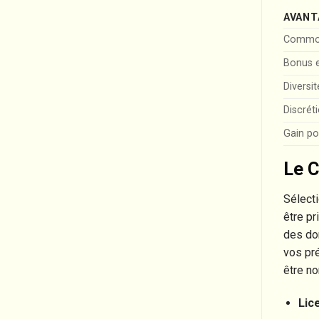
AVANT
Commo
Bonus 
Diversi
Discrét
Gain po
Le C
Sélecti
être pr
des don
vos pré
être n
Lic