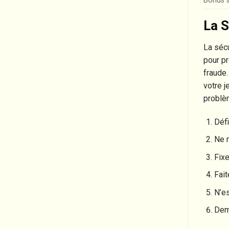
Bonus 
La S
La sécu
pour p
fraude.
votre j
problè
Défi
Ne 
Fix
Fait
N’es
Dema