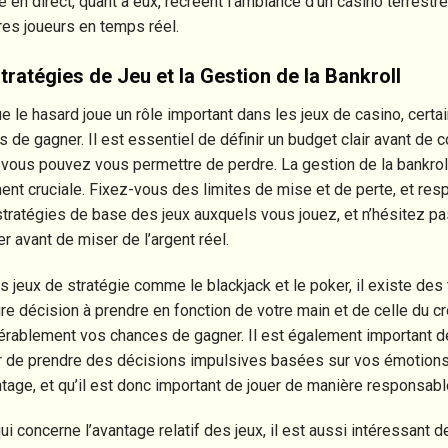
e en direct, quant à eux, recréent l’ambiance d’un casino terrestre,
res joueurs en temps réel.
tratégies de Jeu et la Gestion de la Bankroll
e le hasard joue un rôle important dans les jeux de casino, cert
 de gagner. Il est essentiel de définir un budget clair avant de
vous pouvez vous permettre de perdre. La gestion de la bankroll, 
ent cruciale. Fixez-vous des limites de mise et de perte, et re
stratégies de base des jeux auxquels vous jouez, et n’hésitez pas
er avant de miser de l’argent réel.
s jeux de stratégie comme le blackjack et le poker, il existe des
re décision à prendre en fonction de votre main et de celle du cr
rablement vos chances de gagner. Il est également important de 
er de prendre des décisions impulsives basées sur vos émotions.
tage, et qu’il est donc important de jouer de manière responsabl
ui concerne l’avantage relatif des jeux, il est aussi intéressant