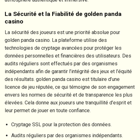
La Sécurité et la Fiabilité de golden panda
casino
La sécurité des joueurs est une priorité absolue pour
golden panda casino. La plateforme utilise des
technologies de cryptage avancées pour protéger les
données personnelles et financières des utilisateurs. Des
audits réguliers sont effectués par des organismes
indépendants afin de garantir l’intégrité des jeux et l’équité
des résultats. golden panda casino est titulaire d’une
licence de jeu réputée, ce qui témoigne de son engagement
envers les normes de sécurité et de transparence les plus
élevées. Cela donne aux joueurs une tranquillité d’esprit et
leur permet de jouer en toute confiance.
Cryptage SSL pour la protection des données.
Audits réguliers par des organismes indépendants.