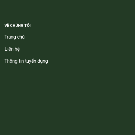
VỀ CHÚNG TÔI
Trang chủ
Liên hệ
Thông tin tuyển dụng