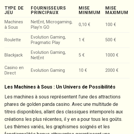
TYPE DE
FOURNISSEURS
MISE
MISE
JEU
PRINCIPAUX
MINIMUM
MAXIMUM
Machines
NetEnt, Microgaming,
0,10 €
100 €
à Sous
Play’n GO
Evolution Gaming,
Roulette
1 €
500 €
Pragmatic Play
Evolution Gaming,
Blackjack
5 €
1000 €
NetEnt
Casino en
Evolution Gaming
10 €
2000 €
Direct
Les Machines à Sous : Un Univers de Possibilités
Les machines à sous représentent l’une des attractions
phares de golden panda casino. Avec une multitude de
titres disponibles, allant des classiques intemporels aux
créations les plus récentes, il y en a pour tous les goûts.
Les thèmes variés, les graphismes soignés et les