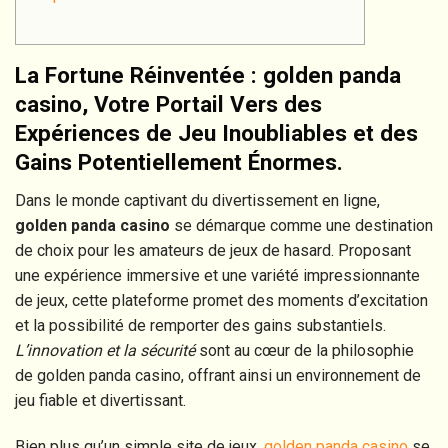
La Fortune Réinventée : golden panda
casino, Votre Portail Vers des
Expériences de Jeu Inoubliables et des
Gains Potentiellement Énormes.
Dans le monde captivant du divertissement en ligne,
golden panda casino
se démarque comme une destination
de choix pour les amateurs de jeux de hasard. Proposant
une expérience immersive et une variété impressionnante
de jeux, cette plateforme promet des moments d’excitation
et la possibilité de remporter des gains substantiels.
L’innovation et la sécurité
sont au cœur de la philosophie
de golden panda casino, offrant ainsi un environnement de
jeu fiable et divertissant.
Bien plus qu’un simple site de jeux,
golden panda casino
se