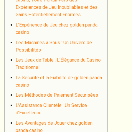
Expériences de Jeu Inoubliables et des
Gains Potentiellement Énormes.
L’Expérience de Jeu chez golden panda
casino
Les Machines à Sous : Un Univers de
Possibilités
Les Jeux de Table : L’Élégance du Casino
Traditionnel
La Sécurité et la Fiabilité de golden panda
casino
Les Méthodes de Paiement Sécurisées
L’Assistance Clientèle : Un Service
d’Excellence
Les Avantages de Jouer chez golden
panda casino