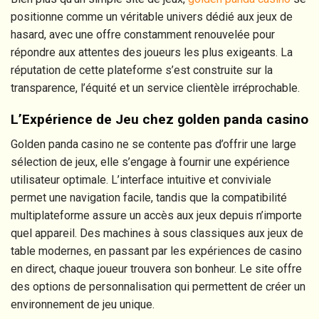
positionne comme un véritable univers dédié aux jeux de
hasard, avec une offre constamment renouvelée pour
répondre aux attentes des joueurs les plus exigeants. La
réputation de cette plateforme s’est construite sur la
transparence, l’équité et un service clientèle irréprochable.
L’Expérience de Jeu chez golden panda casino
Golden panda casino ne se contente pas d’offrir une large
sélection de jeux, elle s’engage à fournir une expérience
utilisateur optimale. L’interface intuitive et conviviale
permet une navigation facile, tandis que la compatibilité
multiplateforme assure un accès aux jeux depuis n’importe
quel appareil. Des machines à sous classiques aux jeux de
table modernes, en passant par les expériences de casino
en direct, chaque joueur trouvera son bonheur. Le site offre
des options de personnalisation qui permettent de créer un
environnement de jeu unique.