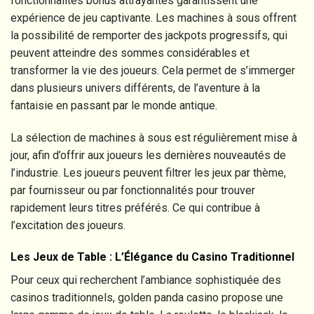
fonctionnalités bonus attrayantes garantissent une
expérience de jeu captivante. Les machines à sous offrent
la possibilité de remporter des jackpots progressifs, qui
peuvent atteindre des sommes considérables et
transformer la vie des joueurs. Cela permet de s’immerger
dans plusieurs univers différents, de l’aventure à la
fantaisie en passant par le monde antique.
La sélection de machines à sous est régulièrement mise à
jour, afin d’offrir aux joueurs les dernières nouveautés de
l’industrie. Les joueurs peuvent filtrer les jeux par thème,
par fournisseur ou par fonctionnalités pour trouver
rapidement leurs titres préférés. Ce qui contribue à
l’excitation des joueurs.
Les Jeux de Table : L’Élégance du Casino Traditionnel
Pour ceux qui recherchent l’ambiance sophistiquée des
casinos traditionnels, golden panda casino propose une