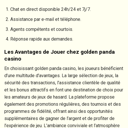
Chat en direct disponible 24h/24 et 7j/7.
Assistance par e-mail et téléphone.
Agents compétents et courtois.
Réponse rapide aux demandes.
Les Avantages de Jouer chez golden panda
casino
En choisissant golden panda casino, les joueurs bénéficient
d’une multitude d’avantages. La large sélection de jeux, la
sécurité des transactions, l’assistance clientèle de qualité
et les bonus attractifs en font une destination de choix pour
les amateurs de jeux de hasard. La plateforme propose
également des promotions régulières, des tournois et des
programmes de fidélité, offrant ainsi des opportunités
supplémentaires de gagner de l’argent et de profiter de
l’expérience de jeu. L’ambiance conviviale et l’atmosphère