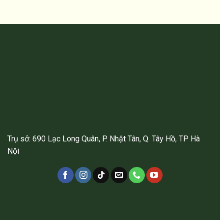
Trụ sở: 690 Lạc Long Quân, P. Nhật Tân, Q. Tây Hồ, TP Hà
Nội