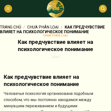
Bỏ
qua
nội
dung
TRANG CHỦ
/
CHƯA PHÂN LOẠI
/
КАК ПРЕДЧУВСТВИЕ
ВЛИЯЕТ НА ПСИХОЛОГИЧЕСКОЕ ПОНИМАНИЕ
CHƯA PHÂN LOẠI
Как предчувствие влияет на
психологическое понимание
Как предчувствие влияет на
психологическое понимание
Человечья психология организована подобным
способом, что мы постоянно находимся между
минувшим переживанием и будущими