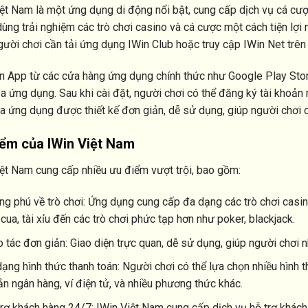
ệt Nam là một ứng dụng di động nổi bật, cung cấp dịch vụ cá cượ
ùng trải nghiệm các trò chơi casino và cá cược một cách tiện lợi
gười chơi cần tải ứng dụng IWin Club hoặc truy cập IWin Net trên 
in App từ các cửa hàng ứng dụng chính thức như Google Play Sto
a ứng dụng. Sau khi cài đặt, người chơi có thể đăng ký tài khoả
a ứng dụng được thiết kế đơn giản, dễ sử dụng, giúp người chơi d
ểm của IWin Việt Nam
ệt Nam cung cấp nhiều ưu điểm vượt trội, bao gồm:
g phú về trò chơi: Ứng dụng cung cấp đa dạng các trò chơi casino
cua, tài xỉu đến các trò chơi phức tạp hơn như poker, blackjack.
 tác đơn giản: Giao diện trực quan, dễ sử dụng, giúp người chơi 
ạng hình thức thanh toán: Người chơi có thể lựa chọn nhiều hình t
n ngân hàng, ví điện tử, và nhiều phương thức khác.
rợ khách hàng 24/7: IWin Việt Nam cung cấp dịch vụ hỗ trợ khác