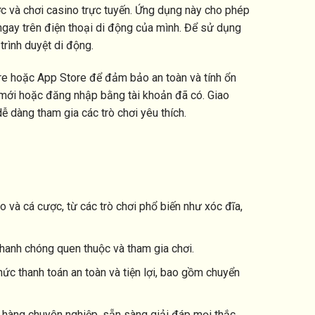
c và chơi casino trực tuyến. Ứng dụng này cho phép
 ngay trên điện thoại di động của mình. Để sử dụng
trình duyệt di động.
re hoặc App Store để đảm bảo an toàn và tính ổn
n mới hoặc đăng nhập bằng tài khoản đã có. Giao
ễ dàng tham gia các trò chơi yêu thích.
 và cá cược, từ các trò chơi phổ biến như xóc đĩa,
nhanh chóng quen thuộc và tham gia chơi.
hức thanh toán an toàn và tiện lợi, bao gồm chuyển
h hàng chuyên nghiệp, sẵn sàng giải đáp mọi thắc