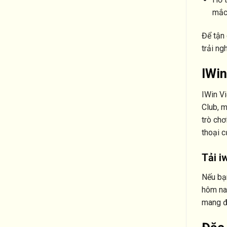
mắc
Để tận 
trải ng
IWin
IWin Vi
Club, m
trò chơ
thoại c
Tải i
Nếu bạn
hôm nay
mang đ