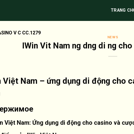
TRANG CH
SINO V C CC.1279
NEWS
IWin Vit Nam ng dng di ng cho
n Việt Nam – ứng dụng di động cho c
I
ержимое
n Việt Nam: Ứng dụng di động cho casino và cượ