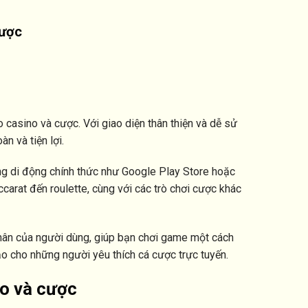
cược
casino và cược. Với giao diện thân thiện và dễ sử
n và tiện lợi.
ụng di động chính thức như Google Play Store hoặc
ccarat đến roulette, cùng với các trò chơi cược khác
nhân của người dùng, giúp bạn chơi game một cách
ảo cho những người yêu thích cá cược trực tuyến.
no và cược