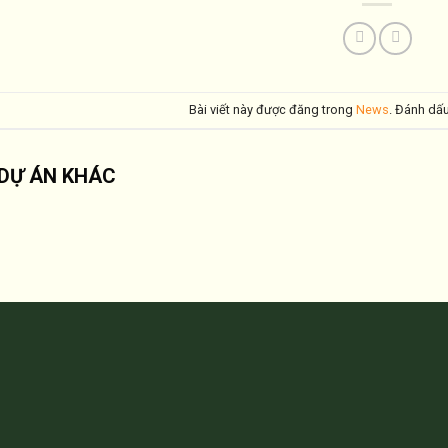
Bài viết này được đăng trong
News
. Đánh dấ
DỰ ÁN KHÁC