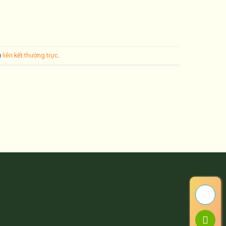
u
liên kết thường trực
.