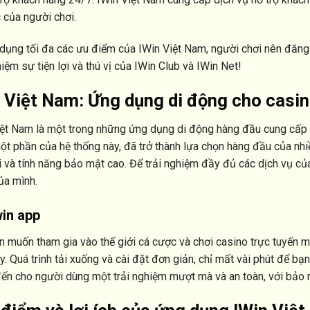
 của người chơi.
dụng tối đa các ưu điểm của IWin Việt Nam, người chơi nên đăng 
hiệm sự tiện lợi và thú vị của IWin Club và IWin Net!
 Việt Nam: Ứng dụng di động cho casi
ệt Nam là một trong những ứng dụng di động hàng đầu cung cấp d
ột phần của hệ thống này, đã trở thành lựa chọn hàng đầu của nhi
i và tính năng bảo mật cao. Để trải nghiệm đầy đủ các dịch vụ của
ủa mình.
win app
 muốn tham gia vào thế giới cá cược và chơi casino trực tuyến một
. Quá trình tải xuống và cài đặt đơn giản, chỉ mất vài phút để bạ
ến cho người dùng một trải nghiệm mượt mà và an toàn, với bảo m