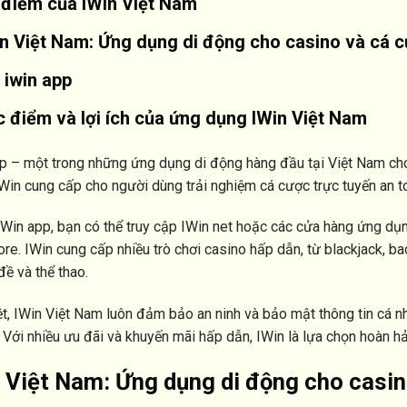
 điểm của IWin Việt Nam
n Việt Nam: Ứng dụng di động cho casino và cá 
 iwin app
 điểm và lợi ích của ứng dụng IWin Việt Nam
p – một trong những ứng dụng di động hàng đầu tại Việt Nam cho 
Win cung cấp cho người dùng trải nghiệm cá cược trực tuyến an toà
IWin app, bạn có thể truy cập IWin net hoặc các cửa hàng ứng d
re. IWin cung cấp nhiều trò chơi casino hấp dẫn, từ blackjack, ba
đề và thể thao.
ệt, IWin Việt Nam luôn đảm bảo an ninh và bảo mật thông tin cá 
 Với nhiều ưu đãi và khuyến mãi hấp dẫn, IWin là lựa chọn hoàn h
 Việt Nam: Ứng dụng di động cho casi