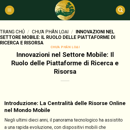
Bỏ
qua
nội
dung
TRANG CHỦ
/
CHƯA PHÂN LOẠI
/
INNOVAZIONI NEL
SETTORE MOBILE: IL RUOLO DELLE PIATTAFORME DI
RICERCA E RISORSA
CHƯA PHÂN LOẠI
Innovazioni nel Settore Mobile: Il
Ruolo delle Piattaforme di Ricerca e
Risorsa
Introduzione: La Centralità delle Risorse Online
nel Mondo Mobile
Negli ultimi dieci anni, il panorama tecnologico ha assistito
a una rapida evoluzione, con dispositivi mobili che