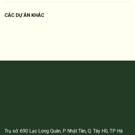
CÁC DỰ ÁN KHÁC
Trụ sở: 690 Lạc Long Quân, P. Nhật Tân, Q. Tây Hồ, TP Hà