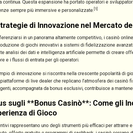
a continua. Questa espansione ha portato operatori e sviluppatori
[1]
enze sempre più immersive e personalizzate.
trategie di Innovazione nel Mercato dei
ferenziarsi in un panorama altamente competitivo, i casinò onlin
troduzione di giochi innovativi a sistemi di fidelizzazione avanza
e analisi dei dati e intelligenza artificiale permette di creare o
re e i flussi di entrata per gli operatori.
pio di innovazione si riscontra nella crescente popolarità di gi
 piattaforme di live dealer che replicano l’atmosfera dei casinò fis
genti, accompagnata da bonus esclusivi, contribuisce a mantenere
s sugli **Bonus Casinò**: Come gli I
perienza di Gioco
entivi rappresentano uno degli strumenti più efficaci per attrarre e
to, offerte gratuite e programmi di cashback, i casinò cercano di 