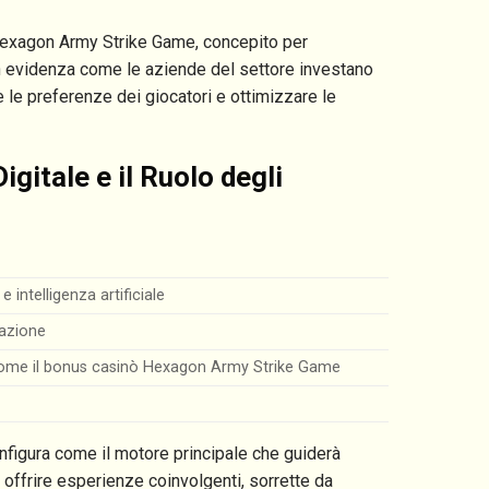
 Hexagon Army Strike Game, concepito per
in evidenza come le aziende del settore investano
e le preferenze dei giocatori e ottimizzare le
igitale e il Ruolo degli
e intelligenza artificiale
zazione
i, come il bonus casinò Hexagon Army Strike Game
e
onfigura come il motore principale che guiderà
 offrire esperienze coinvolgenti, sorrette da