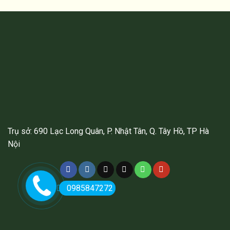
Trụ sở: 690 Lạc Long Quân, P. Nhật Tân, Q. Tây Hồ, TP Hà
Nội
0985847272