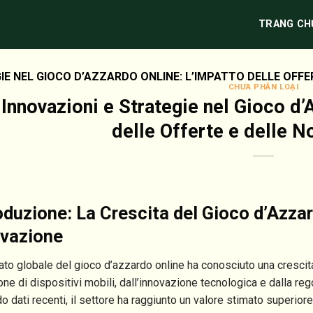
TRANG CH
IE NEL GIOCO D’AZZARDO ONLINE: L’IMPATTO DELLE OFFER
CHƯA PHÂN LOẠI
Innovazioni e Strategie nel Gioco d’
delle Offerte e delle No
oduzione: La Crescita del Gioco d’Azzar
ovazione
ato globale del gioco d’azzardo online ha conosciuto una crescita 
one di dispositivi mobili, dall’innovazione tecnologica e dalla re
 dati recenti, il settore ha raggiunto un valore stimato superiore a