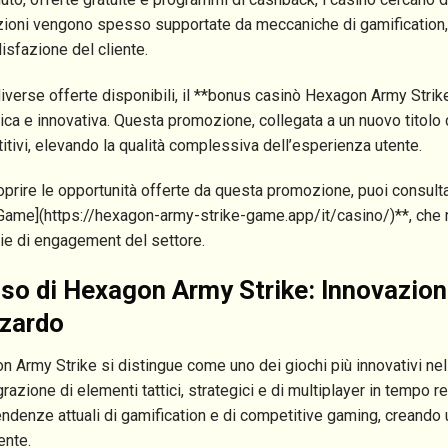
oni vengono spesso supportate da meccaniche di gamification, c
isfazione del cliente.
 diverse offerte disponibili, il **bonus casinò Hexagon Army S
ica e innovativa. Questa promozione, collegata a un nuovo titolo 
tivi, elevando la qualità complessiva dell’esperienza utente.
prire le opportunità offerte da questa promozione, puoi consult
Game](https://hexagon-army-strike-game.app/it/casino/)**, che r
ie di engagement del settore.
aso di Hexagon Army Strike: Innovazio
zzardo
 Army Strike si distingue come uno dei giochi più innovativi nel 
egrazione di elementi tattici, strategici e di multiplayer in tempo 
endenze attuali di gamification e di competitive gaming, creando
ente.