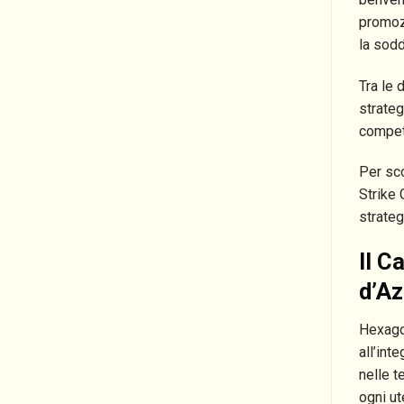
promozi
la sodd
Tra le
strateg
competi
Per sco
Strike 
strateg
Il C
d’A
Hexagon
all’int
nelle t
ogni ut