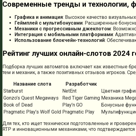
Современные тренды и технологии,
Графика и анимация
: Высокое качество визуальны
Геймплей с мультибонусами
: Расширенные бонусны
Механики с прогрессивным джекпотом
: Возможно
Интеграция с мобильными платформами
: Адаптив
Использование блокчейн-технологий
: Обеспечива
Рейтинг лучших онлайн-слотов 2024 го
Подборка лучших автоматов включает как известные бре
тем и механик, а также позитивных отзывов игроков. С
Название слота
Разработчик
Starburst
NetEnt
Цветная графи
Gonzo’s Quest Megaways
Red Tiger Gaming
Механика Mega
Book of Dead
Play’n GO
Бонусные функ
Pragmatic Play’s Wolf Gold
Pragmatic Play
Мультифункцио
Для тех, кто ищет технически подготовленные и провере
RTP и инновационными механиками, что подтверждается