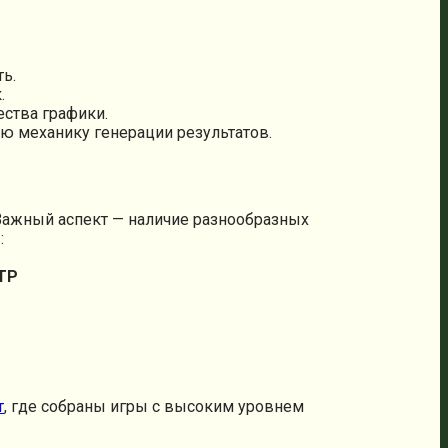
ь.
.
ества графики.
ую механику генерации результатов.
Важный аспект — наличие разнообразных
:
TP
т
, где собраны игры с высоким уровнем