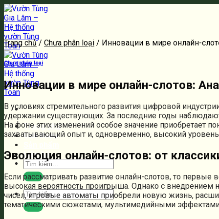
Bỏ
qua
nội
dung
Trang chủ
/
Chưa phân loại
/
Инновации в мире онлайн-слото
Chưa phân loại
Инновации в мире онлайн-слотов: Ан
В условиях стремительного развития цифровой индустри
удержании существующих. За последние годы наблюдают
На фоне этих изменений особое значение приобретает п
Trang chủ
захватывающий опыт и, одновременно, высокий уровень 
Giới thiệu
Sản phẩm
Эволюция онлайн-слотов: от классик
Liên hệ
Tìm
kiếm:
Если рассматривать развитие онлайн-слотов, то первые 
высокая вероятность проигрыша. Однако с внедрением н
Tìm
чисел, игровые автоматы приобрели новую жизнь, расш
kiếm:
тематическими сюжетами, мультимедийными эффектами