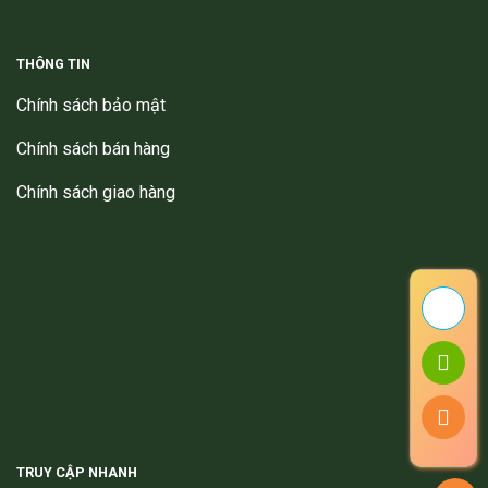
THÔNG TIN
Chính sách bảo mật
Chính sách bán hàng
Chính sách giao hàng
TRUY CẬP NHANH