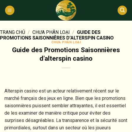
Bỏ
qua
nội
dung
TRANG CHỦ
/
CHƯA PHÂN LOẠI
/
GUIDE DES
PROMOTIONS SAISONNIÈRES D’ALTERSPIN CASINO
CHƯA PHÂN LOẠI
Guide des Promotions Saisonnières
d’alterspin casino
Alterspin casino est un acteur relativement récent sur le
marché français des jeux en ligne. Bien que les promotions
saisonnières puissent sembler attrayantes, il est essentiel
de les examiner de manière critique pour éviter des
surprises désagréables. La transparence et la sécurité sont
primordiales, surtout dans un secteur où les joueurs