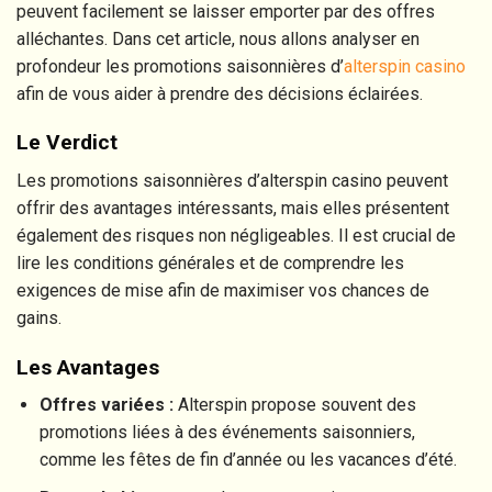
peuvent facilement se laisser emporter par des offres
alléchantes. Dans cet article, nous allons analyser en
profondeur les promotions saisonnières d’
alterspin casino
afin de vous aider à prendre des décisions éclairées.
Le Verdict
Les promotions saisonnières d’alterspin casino peuvent
offrir des avantages intéressants, mais elles présentent
également des risques non négligeables. Il est crucial de
lire les conditions générales et de comprendre les
exigences de mise afin de maximiser vos chances de
gains.
Les Avantages
Offres variées :
Alterspin propose souvent des
promotions liées à des événements saisonniers,
comme les fêtes de fin d’année ou les vacances d’été.