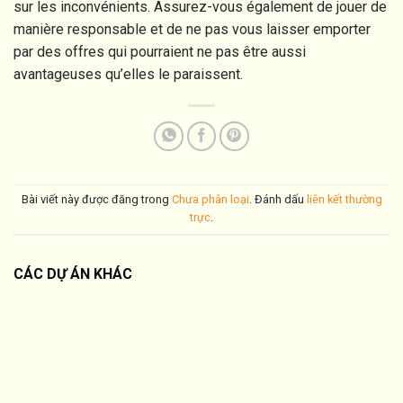
sur les inconvénients. Assurez-vous également de jouer de
manière responsable et de ne pas vous laisser emporter
par des offres qui pourraient ne pas être aussi
avantageuses qu’elles le paraissent.
Bài viết này được đăng trong
Chưa phân loại
. Đánh dấu
liên kết thường
trực
.
CÁC DỰ ÁN KHÁC