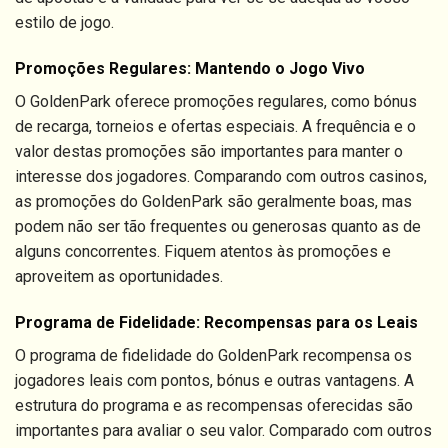
estilo de jogo.
Promoções Regulares: Mantendo o Jogo Vivo
O GoldenPark oferece promoções regulares, como bónus
de recarga, torneios e ofertas especiais. A frequência e o
valor destas promoções são importantes para manter o
interesse dos jogadores. Comparando com outros casinos,
as promoções do GoldenPark são geralmente boas, mas
podem não ser tão frequentes ou generosas quanto as de
alguns concorrentes. Fiquem atentos às promoções e
aproveitem as oportunidades.
Programa de Fidelidade: Recompensas para os Leais
O programa de fidelidade do GoldenPark recompensa os
jogadores leais com pontos, bónus e outras vantagens. A
estrutura do programa e as recompensas oferecidas são
importantes para avaliar o seu valor. Comparado com outros