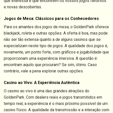
que interessa é que encontrem os vossos jogos favoritos
e novas descobertas.
Jogos de Mesa: Clássicos para os Conhecedores
Para os amantes dos jogos de mesa, o GoldenPark oferece
blackjack, roleta e outras opções. A oferta é boa, mas pode
não ser tão extensa quanto a de alguns casinos que se
especializam neste tipo de jogos. A qualidade dos jogos é,
novamente, um ponto forte, com gráficos e jogabilidade que
proporcionam uma experiência imersiva. A questão é:
encontram aquilo que procuram? Se sim, ótimo. Caso
contrário, vale a pena explorar outras opções.
Casino ao Vivo: A Experiência Autêntica
O casino ao vivo é uma das grandes atrações do
GoldenPark. Com dealers reais e jogos transmitidos em
tempo real, a experiência é o mais próximo possível de um
casino físico. A qualidade da transmissão e a interação com