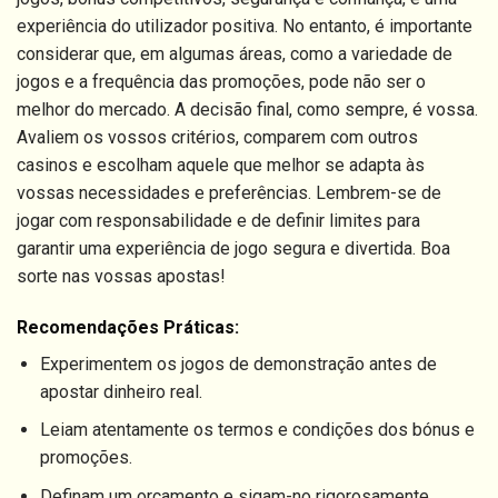
experiência do utilizador positiva. No entanto, é importante
considerar que, em algumas áreas, como a variedade de
jogos e a frequência das promoções, pode não ser o
melhor do mercado. A decisão final, como sempre, é vossa.
Avaliem os vossos critérios, comparem com outros
casinos e escolham aquele que melhor se adapta às
vossas necessidades e preferências. Lembrem-se de
jogar com responsabilidade e de definir limites para
garantir uma experiência de jogo segura e divertida. Boa
sorte nas vossas apostas!
Recomendações Práticas:
Experimentem os jogos de demonstração antes de
apostar dinheiro real.
Leiam atentamente os termos e condições dos bónus e
promoções.
Definam um orçamento e sigam-no rigorosamente.