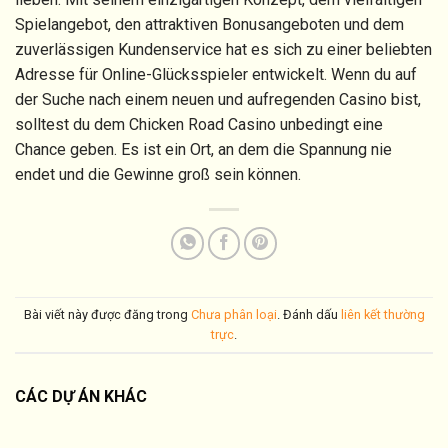
Spielangebot, den attraktiven Bonusangeboten und dem
zuverlässigen Kundenservice hat es sich zu einer beliebten
Adresse für Online-Glücksspieler entwickelt. Wenn du auf
der Suche nach einem neuen und aufregenden Casino bist,
solltest du dem Chicken Road Casino unbedingt eine
Chance geben. Es ist ein Ort, an dem die Spannung nie
endet und die Gewinne groß sein können.
Bài viết này được đăng trong
Chưa phân loại
. Đánh dấu
liên kết thường
trực
.
CÁC DỰ ÁN KHÁC