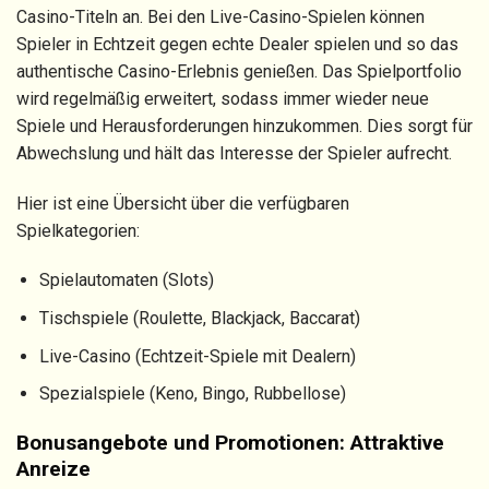
Casino-Titeln an. Bei den Live-Casino-Spielen können
Spieler in Echtzeit gegen echte Dealer spielen und so das
authentische Casino-Erlebnis genießen. Das Spielportfolio
wird regelmäßig erweitert, sodass immer wieder neue
Spiele und Herausforderungen hinzukommen. Dies sorgt für
Abwechslung und hält das Interesse der Spieler aufrecht.
Hier ist eine Übersicht über die verfügbaren
Spielkategorien:
Spielautomaten (Slots)
Tischspiele (Roulette, Blackjack, Baccarat)
Live-Casino (Echtzeit-Spiele mit Dealern)
Spezialspiele (Keno, Bingo, Rubbellose)
Bonusangebote und Promotionen: Attraktive
Anreize