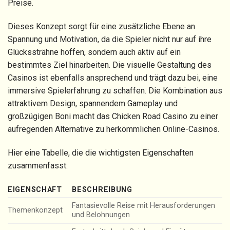
Preise.
Dieses Konzept sorgt für eine zusätzliche Ebene an
Spannung und Motivation, da die Spieler nicht nur auf ihre
Glückssträhne hoffen, sondern auch aktiv auf ein
bestimmtes Ziel hinarbeiten. Die visuelle Gestaltung des
Casinos ist ebenfalls ansprechend und trägt dazu bei, eine
immersive Spielerfahrung zu schaffen. Die Kombination aus
attraktivem Design, spannendem Gameplay und
großzügigen Boni macht das Chicken Road Casino zu einer
aufregenden Alternative zu herkömmlichen Online-Casinos.
Hier eine Tabelle, die die wichtigsten Eigenschaften
zusammenfasst:
EIGENSCHAFT
BESCHREIBUNG
Fantasievolle Reise mit Herausforderungen
Themenkonzept
und Belohnungen