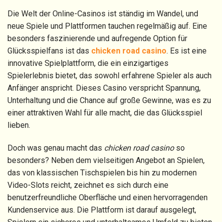
Die Welt der Online-Casinos ist ständig im Wandel, und
neue Spiele und Plattformen tauchen regelmäßig auf. Eine
besonders faszinierende und aufregende Option für
Glücksspielfans ist das
chicken road casino
. Es ist eine
innovative Spielplattform, die ein einzigartiges
Spielerlebnis bietet, das sowohl erfahrene Spieler als auch
Anfänger anspricht. Dieses Casino verspricht Spannung,
Unterhaltung und die Chance auf große Gewinne, was es zu
einer attraktiven Wahl für alle macht, die das Glücksspiel
lieben.
Doch was genau macht das
chicken road casino
so
besonders? Neben dem vielseitigen Angebot an Spielen,
das von klassischen Tischspielen bis hin zu modernen
Video-Slots reicht, zeichnet es sich durch eine
benutzerfreundliche Oberfläche und einen hervorragenden
Kundenservice aus. Die Plattform ist darauf ausgelegt,