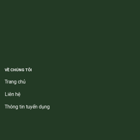
VỀ CHÚNG TÔI
Trang chủ
Liên hệ
Thông tin tuyển dụng