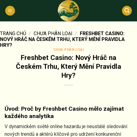
Bỏ
qua
nội
dung
TRANG CHỦ
/
CHƯA PHÂN LOẠI
/
FRESHBET CASINO:
NOVÝ HRÁČ NA ČESKÉM TRHU, KTERÝ MĚNÍ PRAVIDLA
HRY?
CHƯA PHÂN LOẠI
Freshbet Casino: Nový Hráč na
Českém Trhu, Který Mění Pravidla
Hry?
Úvod: Proč by Freshbet Casino mělo zajímat
každého analytika
V dynamickém světě online hazardu je neustálé sledování
nových trendů a aktérů klíčové pro udržení konkurenční