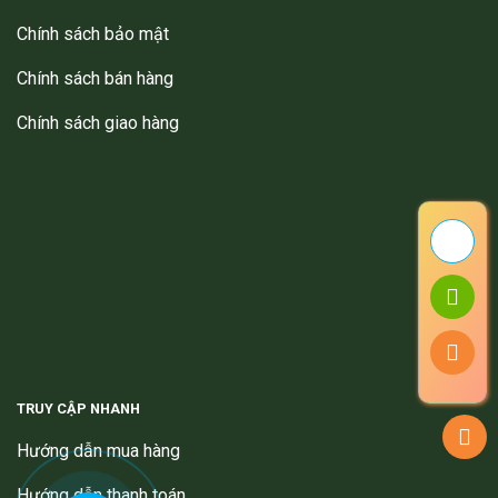
Chính sách bảo mật
Chính sách bán hàng
Chính sách giao hàng
TRUY CẬP NHANH
Hướng dẫn mua hàng
Hướng dẫn thanh toán