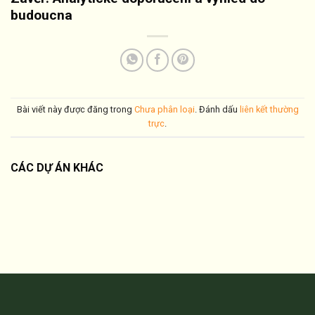
budoucna
Bài viết này được đăng trong
Chưa phân loại
. Đánh dấu
liên kết thường
trực
.
CÁC DỰ ÁN KHÁC