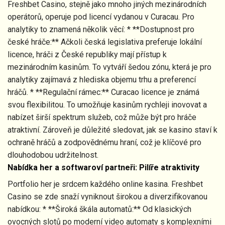
Freshbet Casino, stejně jako mnoho jiných mezinárodních
operátorů, operuje pod licencí vydanou v Curacau. Pro
analytiky to znamená několik věcí: * **Dostupnost pro
české hráče:** Ačkoli česká legislativa preferuje lokální
licence, hráči z České republiky mají přístup k
mezinárodním kasinům. To vytváří šedou zónu, která je pro
analytiky zajímavá z hlediska objemu trhu a preferencí
hráčů. * **Regulační rámec:** Curacao licence je známá
svou flexibilitou. To umožňuje kasinům rychleji inovovat a
nabízet širší spektrum služeb, což může být pro hráče
atraktivní. Zároveň je důležité sledovat, jak se kasino staví k
ochraně hráčů a zodpovědnému hraní, což je klíčové pro
dlouhodobou udržitelnost.
Nabídka her a softwaroví partneři: Pilíře atraktivity
Portfolio her je srdcem každého online kasina. Freshbet
Casino se zde snaží vyniknout širokou a diverzifikovanou
nabídkou: * **Široká škála automatů:** Od klasických
ovocných slotů po moderní video automaty s komplexními