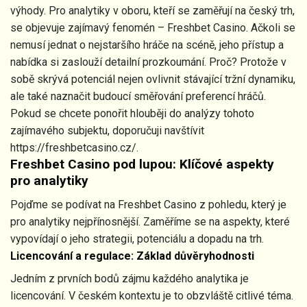
výhody. Pro analytiky v oboru, kteří se zaměřují na český trh,
se objevuje zajímavý fenomén – Freshbet Casino. Ačkoli se
nemusí jednat o nejstaršího hráče na scéně, jeho přístup a
nabídka si zaslouží detailní prozkoumání. Proč? Protože v
sobě skrývá potenciál nejen ovlivnit stávající tržní dynamiku,
ale také naznačit budoucí směřování preferencí hráčů.
Pokud se chcete ponořit hlouběji do analýzy tohoto
zajímavého subjektu, doporučuji navštívit
https://freshbetcasino.cz/.
Freshbet Casino pod lupou: Klíčové aspekty
pro analytiky
Pojďme se podívat na Freshbet Casino z pohledu, který je
pro analytiky nejpřínosnější. Zaměříme se na aspekty, které
vypovídají o jeho strategii, potenciálu a dopadu na trh.
Licencování a regulace: Základ důvěryhodnosti
Jedním z prvních bodů zájmu každého analytika je
licencování. V českém kontextu je to obzvláště citlivé téma.