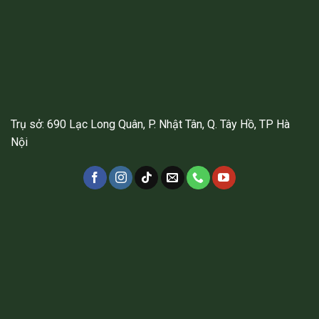
Trụ sở: 690 Lạc Long Quân, P. Nhật Tân, Q. Tây Hồ, TP Hà
Nội