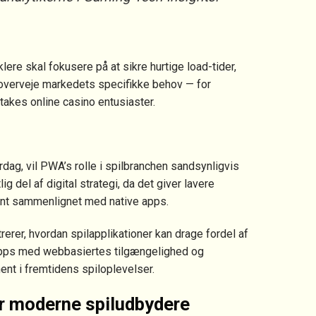
re skal fokusere på at sikre hurtige load-tider,
e overveje markedets specifikke behov — for
takes online casino entusiaster.
rdag, vil PWA’s rolle i spilbranchen sandsynligvis
del af digital strategi, da det giver lavere
ent sammenlignet med native apps.
rer, hvordan spilapplikationer kan drage fordel af
 apps med webbasiertes tilgængelighed og
nt i fremtidens spiloplevelser.
or moderne spiludbydere