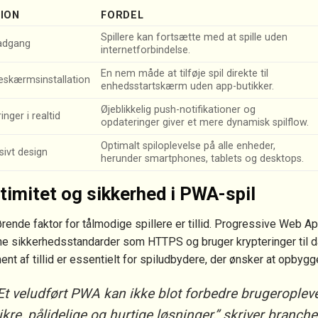
ION
FORDEL
Spillere kan fortsætte med at spille uden
 adgang
internetforbindelse.
En nem måde at tilføje spil direkte til
skærmsinstallation
enhedsstartskærm uden app-butikker.
Øjeblikkelig push-notifikationer og
nger i realtid
opdateringer giver et mere dynamisk spilflow.
Optimalt spiloplevelse på alle enheder,
ivt design
herunder smartphones, tablets og desktops.
timitet og sikkerhed i PWA-spil
rende faktor for tålmodige spillere er tillid. Progressive Web A
e sikkerhedsstandarder som HTTPS og bruger krypteringer til d
nt af tillid er essentielt for spiludbydere, der ønsker at opbygge
Et veludført PWA kan ikke blot forbedre brugeroplev
ikre, pålidelige og hurtige løsninger,” skriver branch