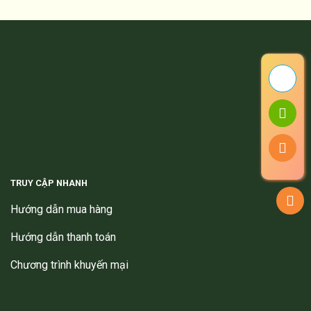
TRUY CẬP NHANH
Hướng dẫn mua hàng
Hướng dẫn thanh toán
Chương trình khuyến mại