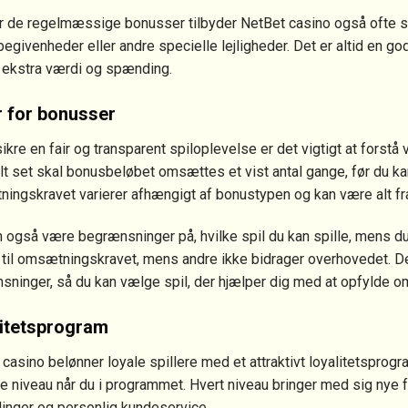
r de regelmæssige bonusser tilbyder NetBet casino også ofte s
egivenheder eller andre specielle lejligheder. Det er altid en g
e ekstra værdi og spænding.
r for bonusser
sikre en fair og transparent spiloplevelse er det vigtigt at forst
t set skal bonusbeløbet omsættes et vist antal gange, før du ka
ingskravet varierer afhængigt af bonustypen og kan være alt fra
 også være begrænsninger på, hvilke spil du kan spille, mens du
t til omsætningskravet, mens andre ikke bidrager overhovedet. 
sninger, så du kan vælge spil, der hjælper dig med at opfylde 
itetsprogram
casino belønner loyale spillere med et attraktivt loyalitetsprogram
re niveau når du i programmet. Hvert niveau bringer med sig nye
linger og personlig kundeservice.