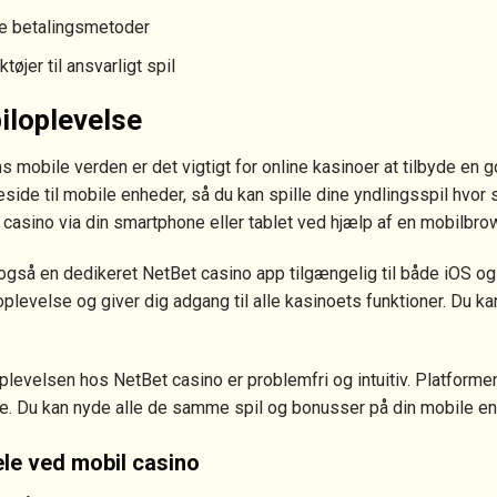
re betalingsmetoder
tøjer til ansvarligt spil
iloplevelse
s mobile verden er det vigtigt for online kasinoer at tilbyde en
ide til mobile enheder, så du kan spille dine yndlingsspil hvor 
casino via din smartphone eller tablet ved hjælp af en mobilbro
 også en dedikeret NetBet casino app tilgængelig til både iOS o
plevelse og giver dig adgang til alle kasinoets funktioner. Du 
levelsen hos NetBet casino er problemfri og intuitiv. Platformen e
. Du kan nyde alle de samme spil og bonusser på din mobile en
le ved mobil casino