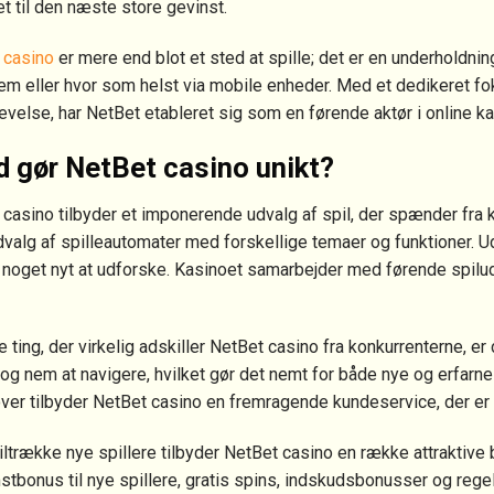
let til den næste store gevinst.
 casino
er mere end blot et sted at spille; det er en underholdni
em eller hvor som helst via mobile enheder. Med et dedikeret fo
evelse, har NetBet etableret sig som en førende aktør i online ka
 gør NetBet casino unikt?
casino tilbyder et imponerende udvalg af spil, der spænder fra k
dvalg af spilleautomater med forskellige temaer og funktioner. 
r noget nyt at udforske. Kasinoet samarbejder med førende spiludvi
e ting, der virkelig adskiller NetBet casino fra konkurrenterne, 
v og nem at navigere, hvilket gør det nemt for både nye og erfarne 
er tilbyder NetBet casino en fremragende kundeservice, der er ti
tiltrække nye spillere tilbyder NetBet casino en række attraktiv
stbonus til nye spillere, gratis spins, indskudsbonusser og re