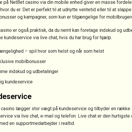
le på NetBet casino via din mobile enhed giver en masse fordele. D
hvor du er. Det er perfekt til at udnytte ventetid eller til at sl
onusser og kampagner, som kun er tilgængelige for mobilbruger
asino er også praktisk, da du nemt kan foretage indskud og udbe
e kundeservice via live chat, hvis du har brug for hjælp.
ængelighed – spil hvor som helst og når som helst
klusive mobilbonusser
me indskud og udbetalinger
tig kundeservice
deservice
casino lægger stor vægt på kundeservice og tilbyder en række su
rvice via live chat, e-mail og telefon. Live chat er den hurtigst
med en supportmedarbejder i realtid.