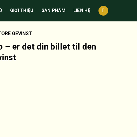
Ủ
GIỚI THIỆU
SẢN PHẨM
LIÊN HỆ
TORE GEVINST
– er det din billet til den
inst