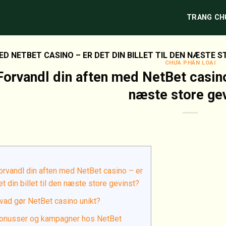
TRANG CH
D NETBET CASINO – ER DET DIN BILLET TIL DEN NÆSTE S
CHƯA PHÂN LOẠI
Forvandl din aften med NetBet casino 
næste store gev
orvandl din aften med NetBet casino – er
et din billet til den næste store gevinst?
vad gør NetBet casino unikt?
onusser og kampagner hos NetBet