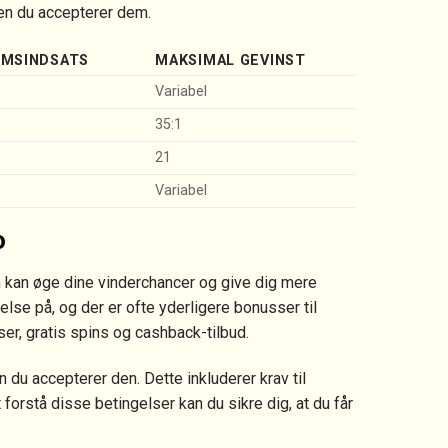
den du accepterer dem.
UMSINDSATS
MAKSIMAL GEVINST
Variabel
35:1
21
Variabel
o
 kan øge dine vinderchancer og give dig mere
else på, og der er ofte yderligere bonusser til
er, gratis spins og cashback-tilbud.
 du accepterer den. Dette inkluderer krav til
rstå disse betingelser kan du sikre dig, at du får