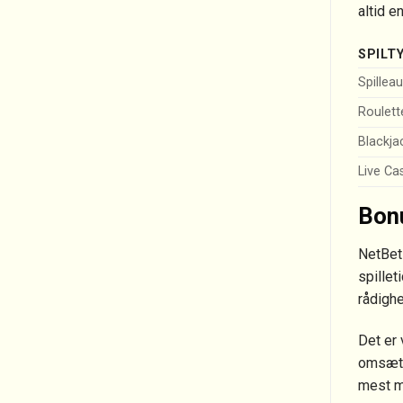
altid e
SPILT
Spillea
Roulett
Blackja
Live Ca
Bon
NetBet
spillet
rådighe
Det er 
omsætn
mest mu