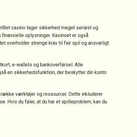
NetBet casino tager sikkerhed meget seriøst og
 finansielle oplysninger. Kasinoet er også
et overholder strenge krav til fair spil og ansvarligt
kort, e-wallets og bankoverførsel. Alle
så en sikkerhedsfunktion, der beskytter din konto
n række værktøjer og ressourcer. Dette inkluderer
 Hvis du føler, at du har et spilleproblem, kan du