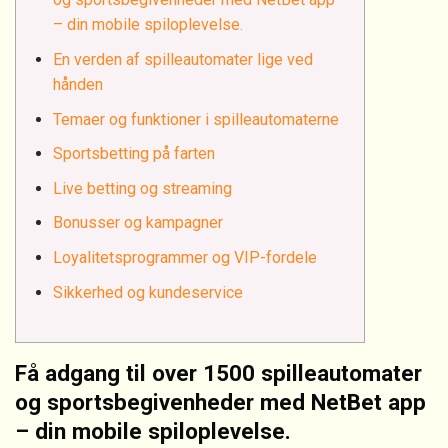
– din mobile spiloplevelse.
En verden af spilleautomater lige ved
hånden
Temaer og funktioner i spilleautomaterne
Sportsbetting på farten
Live betting og streaming
Bonusser og kampagner
Loyalitetsprogrammer og VIP-fordele
Sikkerhed og kundeservice
Få adgang til over 1500 spilleautomater
og sportsbegivenheder med NetBet app
– din mobile spiloplevelse.