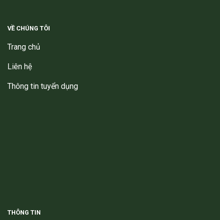
VỀ CHÚNG TÔI
Trang chủ
Liên hệ
Thông tin tuyển dụng
THÔNG TIN