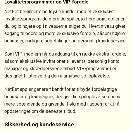
Loyalitetsprogrammer og VIP-fordele
NetBet belønner sine loyale kunder med et eksklusivt
loyalitetsprogram. Jo mere du spiller, jo flere point optjener
du, og jo højere op i niveauerne stiger du. Hvert niveau giver
adgang til bedre og mere eksklusive fordele, såsom højere
bonusser, hurtigere udbetalinger og personlig kundeservice.
Som VIP-medlem får du adgang til en række ekstra fordele,
såsom eksklusive invitationer til events, personlig konto
manager og skræddersyede tilbud. VIP-programmet er
designet til at give dig den ultimative spiloplevelse.
NetBet app er generelt kendt for at tilbyde fordelagtige
bonusser og kampagner, der gør din spiloplevelse endnu
mere spændende og givende. Følg med i appen for at få
opdateringer om de seneste tilbud.
Sikkerhed og kundeservice