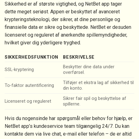
Sikkerhed er af største vigtighed, og NetBet app tager
dette meget seriøst. Appen er beskyttet af avanceret
krypteringsteknologi, der sikrer, at dine personlige og
finansielle data er sikre og beskyttede. NetBet er desuden
licenseret og reguleret af anerkendte spillemyndigheder,
hvilket giver dig yderligere tryghed.
SIKKERHEDSFUNKTION
BESKRIVELSE
Beskytter dine data under
SSL-kryptering
overførsel.
Tilføjer et ekstra lag af sikkerhed til
To-faktor autentificering
din konto.
Sikrer fair spil og beskyttelse af
Licenseret og reguleret
spillerne.
Hvis du nogensinde har spørgsmål eller behov for hjælp, er
NetBet app’s kundeservice team tilgængelig 24/7. Du kan
kontakte dem via live chat, e-mail eller telefon – de er altid