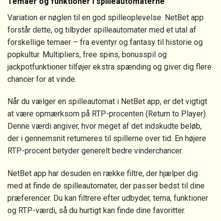
Temaer og funktioner i spilleautomaterne
Variation er nøglen til en god spilleoplevelse. NetBet app
forstår dette, og tilbyder spilleautomater med et utal af
forskellige temaer – fra eventyr og fantasy til historie og
popkultur. Multipliers, free spins, bonusspil og
jackpotfunktioner tilføjer ekstra spænding og giver dig flere
chancer for at vinde.
Når du vælger en spilleautomat i NetBet app, er det vigtigt
at være opmærksom på RTP-procenten (Return to Player).
Denne værdi angiver, hvor meget af det indskudte beløb,
der i gennemsnit returneres til spillerne over tid. En højere
RTP-procent betyder generelt bedre vinderchancer.
NetBet app har desuden en række filtre, der hjælper dig
med at finde de spilleautomater, der passer bedst til dine
præferencer. Du kan filtrere efter udbyder, tema, funktioner
og RTP-værdi, så du hurtigt kan finde dine favoritter.