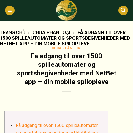
Bỏ
qua
nội
dung
TRANG CHỦ
/
CHƯA PHÂN LOẠI
/
FÅ ADGANG TIL OVER
1500 SPILLEAUTOMATER OG SPORTSBEGIVENHEDER MED
NETBET APP – DIN MOBILE SPILOPLEVE
CHƯA PHÂN LOẠI
Få adgang til over 1500
spilleautomater og
sportsbegivenheder med NetBet
app – din mobile spilopleve
Få adgang til over 1500 spilleautomater
og sportsbegivenheder med NetBet app